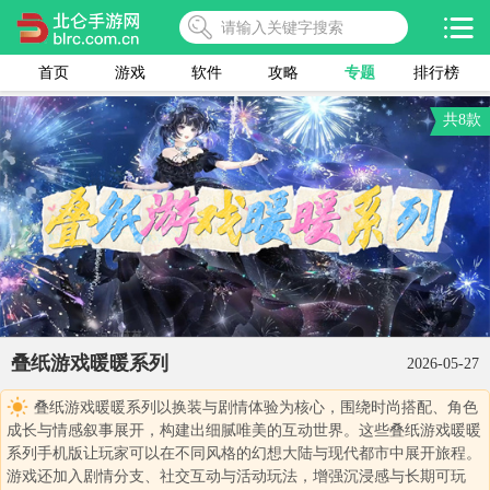
首页
游戏
软件
攻略
专题
排行榜
共8款
叠纸游戏暖暖系列
2026-05-27
叠纸游戏暖暖系列以换装与剧情体验为核心，围绕时尚搭配、角色
成长与情感叙事展开，构建出细腻唯美的互动世界。这些叠纸游戏暖暖
系列手机版让玩家可以在不同风格的幻想大陆与现代都市中展开旅程。
游戏还加入剧情分支、社交互动与活动玩法，增强沉浸感与长期可玩