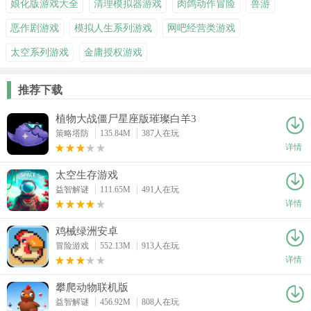
娘化版游戏大全
清理模拟器游戏
肉鸽动作冒险
兽游
恶作剧游戏
模拟人生系列游戏
网吧经营类游戏
太空系列游戏
金庸授权游戏
推荐下载
植物大战僵尸星座版璀璨白羊3
策略塔防
135.84M
387人在玩
详情
太空生存游戏
益智解谜
111.65M
491人在玩
详情
鸡械绿洲安卓
冒险游戏
552.13M
913人在玩
详情
攀爬动物联机版
益智解谜
456.92M
808人在玩