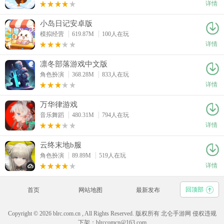
详情
小岛日记安卓版
模拟经营
619.87M
100人在玩
详情
凛冬部落游戏中文版
角色扮演
368.28M
833人在玩
详情
万华律游戏
音乐舞蹈
480.31M
794人在玩
详情
云终末地b服
角色扮演
89.89M
519人在玩
详情
回顶部
首页
网站地图
最新发布
Copyright © 2026 blrc.com.cn , All Rights Reserved. 版权所有 北仑手游网 侵权违规
下架：blrccomcn@163.com