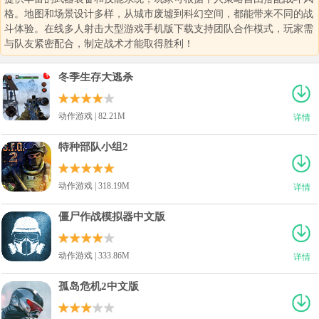
格。地图和场景设计多样，从城市废墟到科幻空间，都能带来不同的战
斗体验。在线多人射击大型游戏手机版下载支持团队合作模式，玩家需
与队友紧密配合，制定战术才能取得胜利！
冬季生存大逃杀
动作游戏 | 82.21M
详情
特种部队小组2
动作游戏 | 318.19M
详情
僵尸作战模拟器中文版
动作游戏 | 333.86M
详情
孤岛危机2中文版