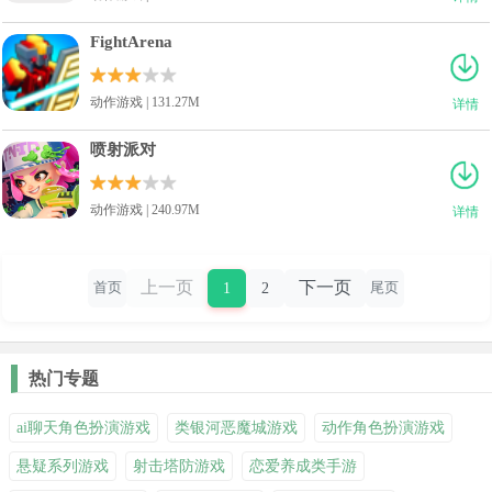
FightArena
动作游戏 | 131.27M
详情
喷射派对
动作游戏 | 240.97M
详情
上一页
下一页
1
2
首页
尾页
热门专题
ai聊天角色扮演游戏
类银河恶魔城游戏
动作角色扮演游戏
悬疑系列游戏
射击塔防游戏
恋爱养成类手游