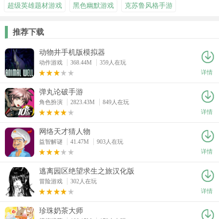
超级英雄题材游戏
黑色幽默游戏
克苏鲁风格手游
推荐下载
动物井手机版模拟器
动作游戏
368.44M
359人在玩
详情
弹丸论破手游
角色扮演
2823.43M
849人在玩
详情
网络天才猜人物
益智解谜
41.47M
903人在玩
详情
逃离园区绝望求生之旅汉化版
冒险游戏
302人在玩
详情
珍珠奶茶大师