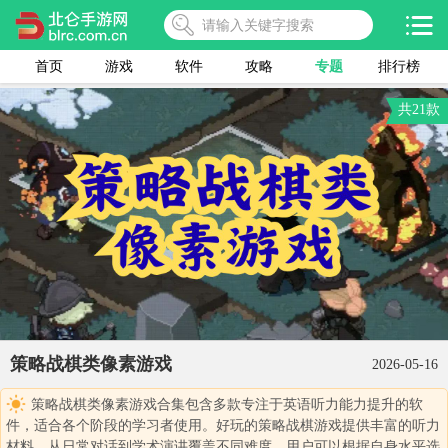
首页
游戏
软件
攻略
专题
排行榜
共21款
策略战棋类像素游戏
2026-05-16
策略战棋类像素游戏合集包含多款专注于英语听力能力提升的软
件，适合各个阶段的学习者使用。好玩的策略战棋游戏提供丰富的听力
材料，从日常对话到学术演讲覆盖不同难度。用户可以根据自身水平选