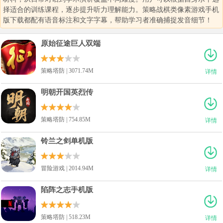
择适合的训练课程，逐步提升听力理解能力。策略战棋类像素游戏手机
版下载都配有语音标注和文字字幕，帮助学习者准确捕捉发音细节！
原始征途巨人双端
策略塔防 | 3071.74M
详情
明朝开国英烈传
策略塔防 | 754.85M
详情
铃兰之剑单机版
冒险游戏 | 2014.94M
详情
陷阵之志手机版
策略塔防 | 518.23M
详情