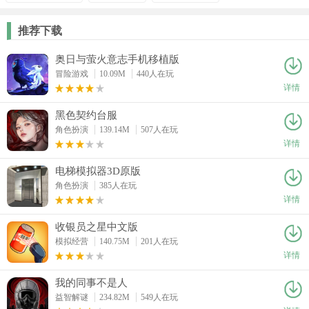
推荐下载
奥日与萤火意志手机移植版
冒险游戏
10.09M
440人在玩
详情
黑色契约台服
角色扮演
139.14M
507人在玩
详情
电梯模拟器3D原版
角色扮演
385人在玩
详情
收银员之星中文版
模拟经营
140.75M
201人在玩
详情
我的同事不是人
益智解谜
234.82M
549人在玩