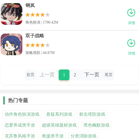
钢岚
角色扮演 | 1790.42M
详情
双子战略
策略塔防 | 44.87M
详情
上一页
下一页
1
2
首页
尾页
热门专题
动作角色扮演游戏
悬疑系列游戏
射击塔防游戏
恋爱养成类手游
超级英雄题材游戏
黑色幽默游戏
克苏鲁风格手游
救援类手游
分类消除游戏