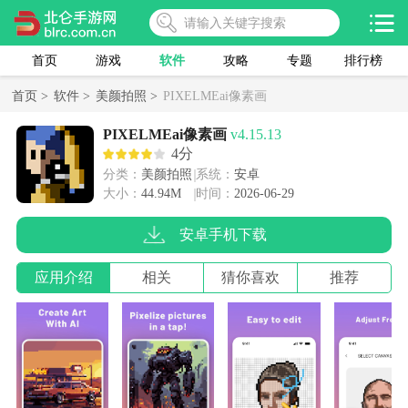
首页
游戏
软件
攻略
专题
排行榜
首页 >
软件 >
美颜拍照 >
PIXELMEai像素画
PIXELMEai像素画
v4.15.13
4分
分类：
美颜拍照
系统：
安卓
大小：
44.94M
时间：
2026-06-29
安卓手机下载
应用介绍
相关
猜你喜欢
推荐