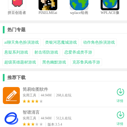
拼豆创造者
PIXELMEai
wplace绘画
WPLACE像
免费版
像素画
世界
素地图
热门专题
ai聊天角色扮演游戏
类银河恶魔城游戏
动作角色扮演游戏
悬疑系列游戏
射击塔防游戏
恋爱养成类手游
超级英雄题材游戏
黑色幽默游戏
克苏鲁风格手游
推荐下载
简易绘图软件
实用工具
44.94M
268人在玩
详情
智谱清言
实用工具
44.94M
512人在玩
详情
版本:3.5.4