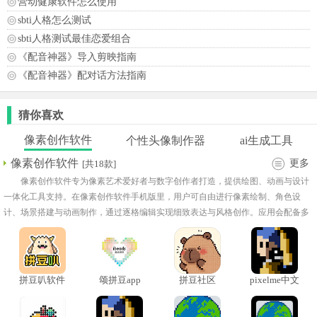
营动健康软件怎么使用
sbti人格怎么测试
sbti人格测试最佳恋爱组合
《配音神器》导入剪映指南
《配音神器》配对话方法指南
猜你喜欢
像素创作软件
个性头像制作器
ai生成工具
像素创作软件
更多
[共18款]
像素创作软件专为像素艺术爱好者与数字创作者打造，提供绘图、动画与设计
一体化工具支持。在像素创作软件手机版里，用户可自由进行像素绘制、角色设
计、场景搭建与动画制作，通过逐格编辑实现细致表达与风格创作。应用会配备多
种画笔工具、颜色调色板、图层管理及网格辅助功能，帮助用户更精准地完成像素
作品。
拼豆叭软件
颂拼豆app
拼豆社区
pixelme中文
版