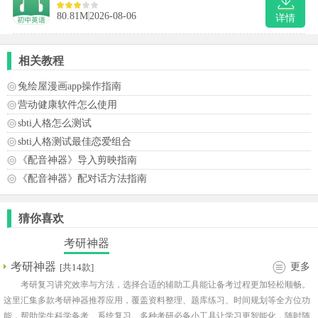
80.81M
2026-08-06
详情
相关教程
兔绘屋漫画app操作指南
营动健康软件怎么使用
sbti人格怎么测试
sbti人格测试最佳恋爱组合
《配音神器》导入剪映指南
《配音神器》配对话方法指南
猜你喜欢
考研神器
考研神器
更多
[共14款]
考研复习讲究效率与方法，选择合适的辅助工具能让备考过程更加轻松顺畅。
这里汇集多款考研神器推荐应用，覆盖资料整理、题库练习、时间规划等全方位功
能，帮助学生科学备考、系统复习。多种考研必备小工具让学习更智能化，随时随