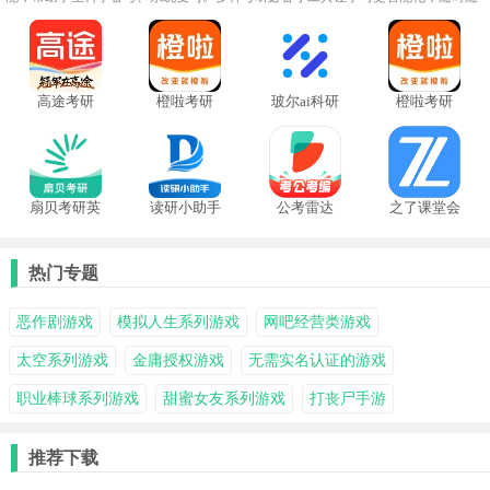
地巩固知识点。想让备考更高效，这些实用的考研神器软件将成为你冲刺目标的得
力助手，助你稳步迈向成功。
高途考研
橙啦考研
玻尔ai科研
橙啦考研
app安卓版
app安卓版
扇贝考研英
读研小助手
公考雷达
之了课堂会
语
计
热门专题
恶作剧游戏
模拟人生系列游戏
网吧经营类游戏
太空系列游戏
金庸授权游戏
无需实名认证的游戏
职业棒球系列游戏
甜蜜女友系列游戏
打丧尸手游
推荐下载