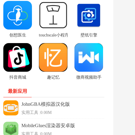
创想医生
touchscale小程序
壁纸引擎
抖音商城
趣记忆
微商视频助手
最新应用
JohnGBA模拟器汉化版
实用工具
|
0.00M
MobileGlues渲染器安卓版
实用工具
|
0.00M