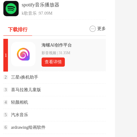
spotify音乐播放器
k歌音乐
|
97.09M
更多
下载排行
海螺AI创作平台
影音视频
|
31.35M
1
查看详情
2
三星s换机助手
3
喜马拉雅儿童版
4
轻颜相机
5
汽水音乐
6
ardrawing绘画软件