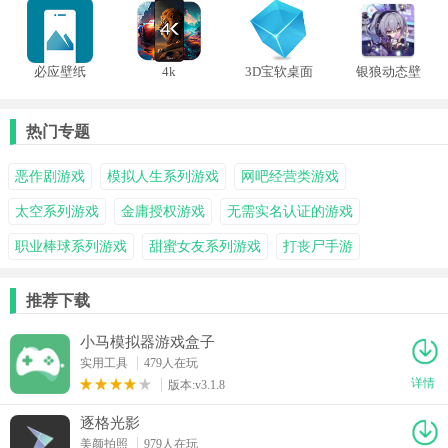
必应壁纸
4k
3D宝软桌面
银狼动态壁
wallpapers
启动器
纸
汉化版
热门专题
恶作剧游戏
模拟人生系列游戏
网吧经营类游戏
太空系列游戏
金庸授权游戏
无需实名认证的游戏
职业棒球系列游戏
甜蜜女友系列游戏
打丧尸手游
推荐下载
小马模拟器游戏盒子
实用工具
479人在玩
详情
版本:v3.1.8
逐格光影
美颜拍照
979人在玩