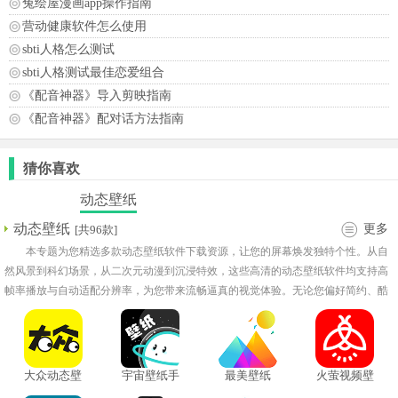
兔绘屋漫画app操作指南
营动健康软件怎么使用
sbti人格怎么测试
sbti人格测试最佳恋爱组合
《配音神器》导入剪映指南
《配音神器》配对话方法指南
猜你喜欢
动态壁纸
动态壁纸
更多
[共96款]
本专题为您精选多款动态壁纸软件下载资源，让您的屏幕焕发独特个性。从自
然风景到科幻场景，从二次元动漫到沉浸特效，这些高清的动态壁纸软件均支持高
帧率播放与自动适配分辨率，为您带来流畅逼真的视觉体验。无论您偏好简约、酷
炫还是唯美风格，这里都有合适的选择。我们精心整理的动态壁纸软件推荐榜单，
不仅注重画质与性能，更关注资源更新速度与占用率，让您轻松打造个性化桌面。
立即浏览专题，发现最适合您的动态壁纸软件！
大众动态壁
宇宙壁纸手
最美壁纸
火萤视频壁
纸
机壁纸
纸