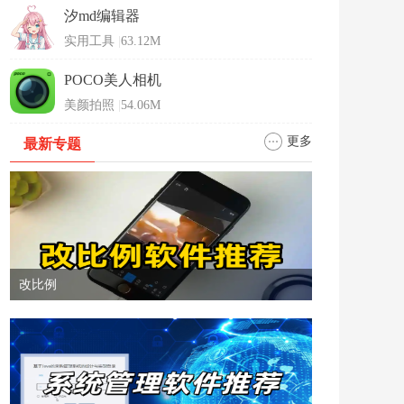
汐md编辑器
实用工具
|
63.12M
POCO美人相机
美颜拍照
|
54.06M
更多
最新专题
改比例