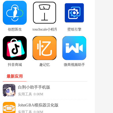
创想医生
touchscale小程序
壁纸引擎
抖音商城
趣记忆
微商视频助手
最新应用
白荆小助手手机版
实用工具
|
0.00M
JohnGBA模拟器汉化版
实用工具
|
0.00M