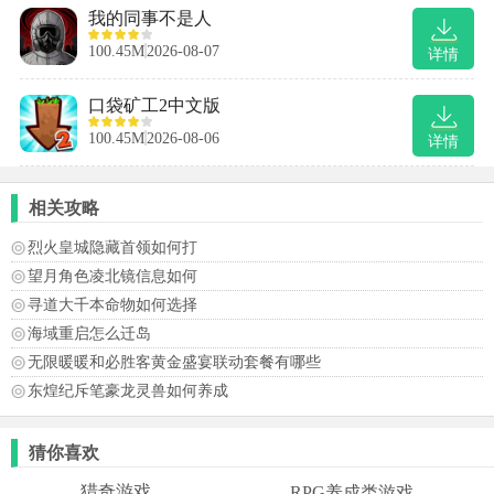
我的同事不是人
100.45M
2026-08-07
详情
口袋矿工2中文版
100.45M
2026-08-06
详情
相关攻略
烈火皇城隐藏首领如何打
望月角色凌北镜信息如何
寻道大千本命物如何选择
海域重启怎么迁岛
无限暖暖和必胜客黄金盛宴联动套餐有哪些
东煌纪斥笔豪龙灵兽如何养成
猜你喜欢
猎奇游戏
RPG养成类游戏