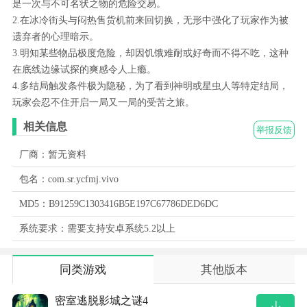
是一次与不可名状之物的危险交易。
2.在冰冷街头与闷热售货机前来回切换，无形中强化了玩家作为被
遗弃者的心理暗示。
3.明知某些物品极度危险，却因饥饿难耐或好奇而不得不吃，这种
在底线边缘试探的爽感令人上瘾。
4.多结局触发条件极为隐秘，为了看到神明或星虫人等特定结局，
玩家会忍不住开启一局又一局的受苦之旅。
相关信息
举报反馈
厂商：暂无资料
包名：com.sr.ycfmj.vivo
MD5：B91259C1303416B5E197C67786DED6DC
系统要求：需要支持安卓系统5.2以上
同类游戏
其他版本
密室逃脱影城之谜4