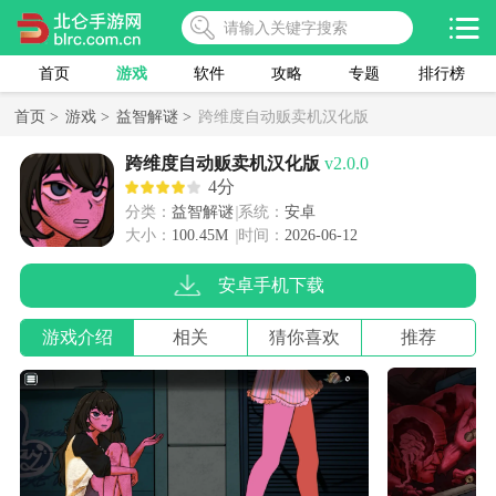
首页
游戏
软件
攻略
专题
排行榜
首页 >
游戏 >
益智解谜 >
跨维度自动贩卖机汉化版
跨维度自动贩卖机汉化版
v2.0.0
4分
分类：
益智解谜
系统：
安卓
大小：
100.45M
时间：
2026-06-12
安卓手机下载
游戏介绍
相关
猜你喜欢
推荐