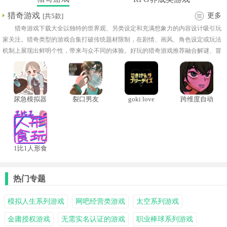
猎奇游戏
更多
[共5款]
猎奇游戏下载大全以独特的世界观、另类设定和充满想象力的内容设计吸引玩
家关注。猎奇类型的游戏合集打破传统题材限制，在剧情、画风、角色设定或玩法
机制上展现出鲜明个性，带来与众不同的体验。好玩的猎奇游戏推荐融合解谜、冒
险、生存和心理悬疑等元素，通过新颖的故事表现方式和特殊氛围塑造，为玩家带
来强烈的探索欲望。
尿急模拟器
裂口男友
goki love
跨维度自动
贩卖机汉化
版
1比1人形食
玩手机版
热门专题
模拟人生系列游戏
网吧经营类游戏
太空系列游戏
金庸授权游戏
无需实名认证的游戏
职业棒球系列游戏