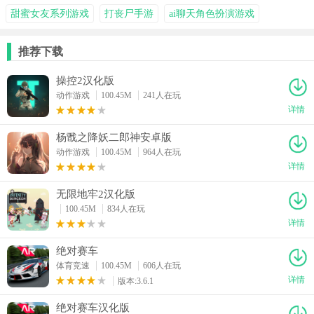
甜蜜女友系列游戏
打丧尸手游
ai聊天角色扮演游戏
推荐下载
操控2汉化版
动作游戏
100.45M
241人在玩
详情
杨戬之降妖二郎神安卓版
动作游戏
100.45M
964人在玩
详情
无限地牢2汉化版
100.45M
834人在玩
详情
绝对赛车
体育竞速
100.45M
606人在玩
详情
版本:3.6.1
绝对赛车汉化版