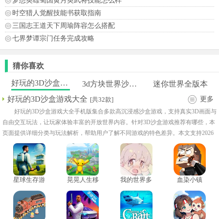
梦想英雄蜀国黄月英武将技能怎么样
时空猎人觉醒技能书获取指南
三国志王道天下周瑜阵容怎么搭配
七界梦谭宗门任务完成攻略
猜你喜欢
好玩的3D沙盒游戏大全
3d方块世界沙盒游戏
迷你世界全版本
好玩的3D沙盒游戏大全
更多
[共32款]
好玩的3D沙盒游戏大全手机版集合多款高沉浸感沙盒游戏，支持真实3D画面与
自由交互玩法，让玩家体验丰富的开放世界内容。针对3D沙盒游戏推荐有哪些，本
页面提供详细分类与玩法解析，帮助用户了解不同游戏的特色差异。本文支持2026
年好玩沙盒游戏手机版下载渠道，让玩家享受更真实的沙盒探索体验。
星球生存游
晃晃人生移
我的世界多
血染小镇
戏单机版
植版
mod生存整
mod菜单版
合包