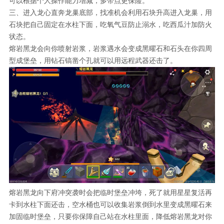
可以根据个人操作能力增减，多带点更保险。
三、进入龙心直奔龙巢底部，找准机会利用石块升高进入龙巢，用
石块把自己固定在水柱下面，吃氧气豆防止溺水，吃西瓜汁加防火
状态。
熔岩黑龙会向你喷射岩浆，岩浆遇水会变成黑曜石和石头在你四周
型成堡垒，用钻石镐凿个孔就可以用远程武器还击了。
熔岩黑龙向下府冲突袭时会把临时堡垒冲垮，死了就用星星复活再
卡到水柱下面还击，空水桶也可以收集岩浆倒到水里变成黑曜石来
加固临时堡垒，只要你保障自己站在水柱里面，降低熔岩黑龙对你