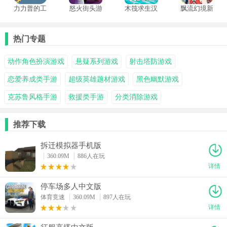
力力普的工
怒火街头游
木筏求生汉
飘流幻境新
坊
戏中文版
化版
世界
热门专题
动作角色扮演游戏
悬疑系列游戏
射击塔防游戏
恋爱养成类手游
超级英雄题材游戏
黑色幽默游戏
克苏鲁风格手游
救援类手游
分类消除游戏
推荐下载
拆迁模拟器手机版
360.09M
886人在玩
详情
停车场多人中文版
体育竞速
360.09M
897人在玩
详情