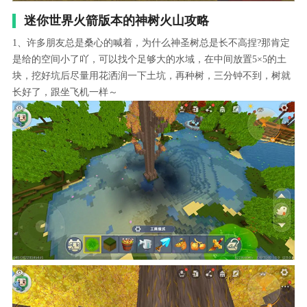
迷你世界火箭版本的神树火山攻略
1、许多朋友总是桑心的喊着，为什么神圣树总是长不高捏?那肯定
是给的空间小了吖，可以找个足够大的水域，在中间放置5×5的土
块，挖好坑后尽量用花洒润一下土坑，再种树，三分钟不到，树就
长好了，跟坐飞机一样～