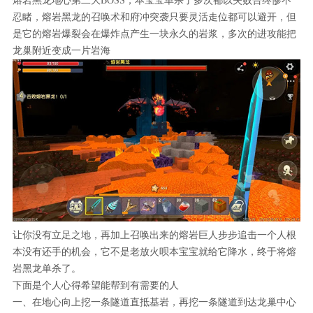
熔岩黑龙地心第二大BOSS，本宝宝单杀了多次都以失败告终惨不
忍睹，熔岩黑龙的召唤术和府冲突袭只要灵活走位都可以避开，但
是它的熔岩爆裂会在爆炸点产生一块永久的岩浆，多次的进攻能把
龙巢附近变成一片岩海
让你没有立足之地，再加上召唤出来的熔岩巨人步步追击一个人根
本没有还手的机会，它不是老放火呗本宝宝就给它降水，终于将熔
岩黑龙单杀了。
下面是个人心得希望能帮到有需要的人
一、在地心向上挖一条隧道直抵基岩，再挖一条隧道到达龙巢中心