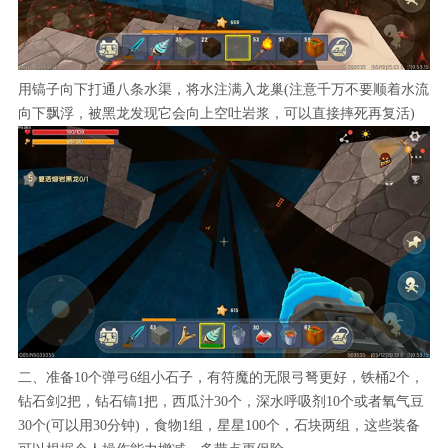
用镐子向下打通八条水渠，将水注满入龙巢(注意千万不要顺着水流
向下飘浮，被黑龙发现它会向上空吐岩浆，可以直接摔死再复活)
二、准备10个弹弓6组小石子，有符魔的无限弓弩更好，铁桶2个，
钻石剑2把，钻石镐1把，西瓜汁30个，深水呼吸剂10个或者氧气豆
30个(可以用30分钟)，食物1组，星星100个，石块两组，这些装备