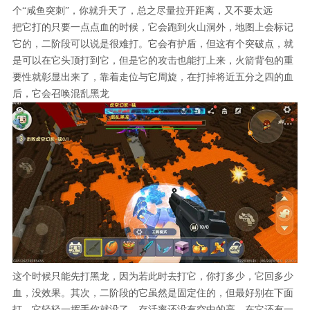
个“咸鱼突刺”，你就升天了，总之尽量拉开距离，又不要太远
把它打的只要一点点血的时候，它会跑到火山洞外，地图上会标记
它的，二阶段可以说是很难打。它会有护盾，但这有个突破点，就
是可以在它头顶打到它，但是它的攻击也能打上来，火箭背包的重
要性就彰显出来了，靠着走位与它周旋，在打掉将近五分之四的血
后，它会召唤混乱黑龙
这个时候只能先打黑龙，因为若此时去打它，你打多少，它回多少
血，没效果。其次，二阶段的它虽然是固定住的，但最好别在下面
打，它轻轻一挥手你就没了，存活率还没有空中的高。在它还有一