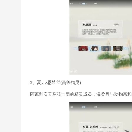
3、夏儿·恩希丝(高等精灵)
阿瓦利安天马骑士团的精灵成员，温柔且与动物亲和