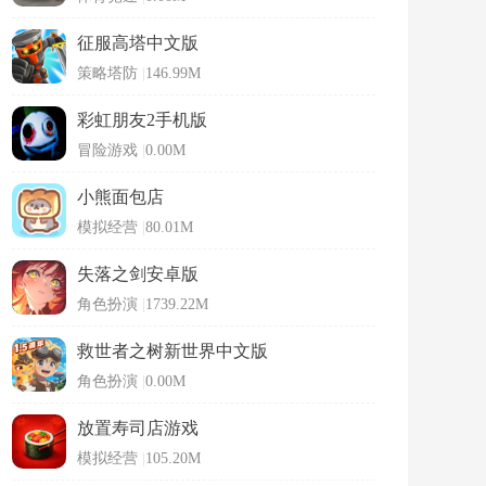
征服高塔中文版
策略塔防
|
146.99M
彩虹朋友2手机版
冒险游戏
|
0.00M
小熊面包店
模拟经营
|
80.01M
失落之剑安卓版
角色扮演
|
1739.22M
救世者之树新世界中文版
角色扮演
|
0.00M
放置寿司店游戏
模拟经营
|
105.20M