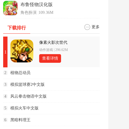
布鲁怪物汉化版
角色扮演
|
109.36M
更多
下载排行
像素火影次世代
动作游戏
|
296.62M
1
查看详情
2
植物总动员
3
模拟篮球赛2中文版
4
风云拳击物语中文版
5
模拟火车中文版
6
黑暗料理王