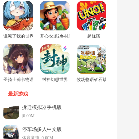
谁淹了我的世界游戏
开心农场2乡村度假中文版
一起优诺
圣骑士莉卡物语安卓手游
封神幻想世界
牧场物语矿石镇的伙伴们男孩版
最新游戏
拆迁模拟器手机版
|
0.00M
停车场多人中文版
体育竞速
|
0.00M