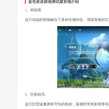
蓝色星原旅谣测试服
首领介绍
1、暗焰兽
这只凶猛的怪物融合了多种生物特征，渴望吞噬的它
2、巨刺凶鸟
这只巨型猛禽拥有可怕的角刺，振翅时带来刺骨寒风