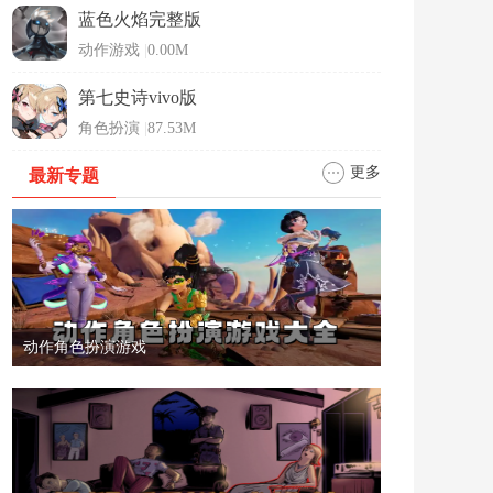
蓝色火焰完整版
动作游戏
|
0.00M
第七史诗vivo版
角色扮演
|
87.53M
更多
最新专题
动作角色扮演游戏