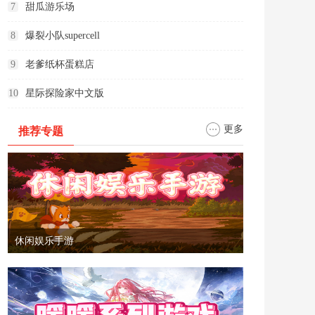
7
甜瓜游乐场
8
爆裂小队supercell
9
老爹纸杯蛋糕店
10
星际探险家中文版
更多
推荐专题
休闲娱乐手游