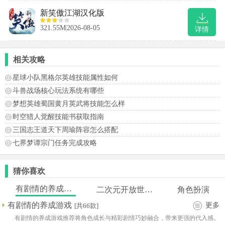
新笑傲江湖汉化版
321.55M
2026-08-05
详情
相关攻略
星球小队黑格尔英雄技能属性如何
斗兽战场核心玩法系统有哪些
梦想英雄蜀国黄月英武将技能怎么样
时空猎人觉醒技能书获取指南
三国志王道天下周瑜阵容怎么搭配
七界梦谭宗门任务完成攻略
猜你喜欢
有剧情的养成游戏
二次元开放世界手游
角色扮演
有剧情的养成游戏
更多
[共66款]
有剧情的养成游戏推荐将角色成长与精彩剧情巧妙融合，带来更强的代入感。