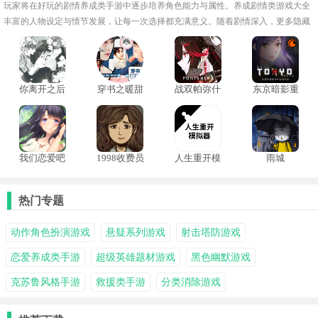
玩家将在好玩的剧情养成类手游中逐步培养角色能力与属性。养成剧情类游戏大全
丰富的人物设定与情节发展，让每一次选择都充满意义。随着剧情深入，更多隐藏
内容与特殊事件将陆续解锁！
你离开之后
穿书之暖甜
战双帕弥什
东京暗影重
游戏手机版
系恋爱
vivo渠道服
制版
我们恋爱吧
1998收费员
人生重开模
雨城
三色绘恋
的故事游戏
拟器火影忍
手机版
者
热门专题
动作角色扮演游戏
悬疑系列游戏
射击塔防游戏
恋爱养成类手游
超级英雄题材游戏
黑色幽默游戏
克苏鲁风格手游
救援类手游
分类消除游戏