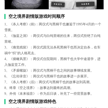
空之境界剧情版游戏时间顺序
‌1、《‌杀人考察》(前)‌：‌两仪式与‌黑桐干也邂逅于1995年4月的一个
雪夜。
‌2、《‌伽蓝之洞》‌：两仪式与‌白纯里绪的往来，两仪式拒绝了白纯
里绪。‌
3、《痛觉残留》‌：两仪式因无法杀死黑桐干也而决定自杀，在车
祸中“织”的人格死去。
‌4、《‌俯瞰风景》‌：两仪式住院期间，黑桐干也大学中途退学，进
入伽蓝堂工作。
‌5、《矛盾螺旋》‌：两仪式与黑桐干也之间的故事继续发展。‌
6、《忘却录音》‌：两仪式与黑桐干也的故事进一步展开。
‌7、《杀人考察》(后)‌：两仪式与黑桐干也的故事达到高潮。
‌8、终章《空之境界》‌：故事达到最终的高潮。
‌9、外传《未来福音》‌：作为后日谈，补充了一些背景故事。
空之境界剧情版游戏特色