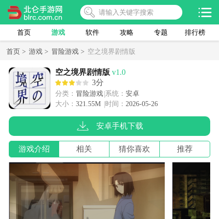
首页
游戏
软件
攻略
专题
排行榜
首页 >
游戏 >
冒险游戏 >
空之境界剧情版
空之境界剧情版
v1.0
3分
分类：
冒险游戏
系统：
安卓
大小：
321.55M
时间：
2026-05-26
安卓手机下载
游戏介绍
相关
猜你喜欢
推荐