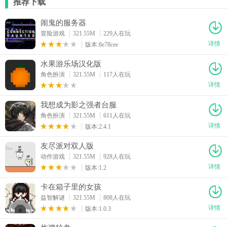
推荐下载
闹鬼的服务器
冒险游戏
321.55M
229人在玩
详情
版本:8e78cee
水果游乐场汉化版
角色扮演
321.55M
117人在玩
详情
我想成为影之强者台服
角色扮演
321.55M
611人在玩
详情
版本:2.4.1
友尽派对双人版
动作游戏
321.55M
928人在玩
详情
版本:1.2
卡在箱子里的女孩
益智解谜
321.55M
808人在玩
详情
版本:1.0.3