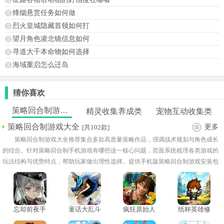
烽烟悬赏任务如何做
烈火皇城隐藏首领如何打
望月角色凌北镜信息如何
寻道大千本命物如何选择
海域重启怎么迁岛
猜你喜欢
策略回合制游戏大全
精灵收集养成类
宠物互动收集类
策略回合制游戏大全
更多
[共102款]
策略回合制游戏大全推荐集合多款高质量策略作品，强调战术规划与角色成长
的结合。针对策略回合制手机游戏有哪些这一核心问题，页面系统梳理各类游戏的
玩法结构与优势特点，帮助玩家做出理性选择。提供手机版策略回合制游戏安装包
下载渠道，安装便捷，让玩家在移动端轻松体验策略对战，通过合理布局与决策获
得更高成就感。
忘却前夜手
童话大乱斗
疯狂原始人
纸杯英雄修
游
旧版
2手游
改版