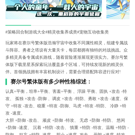
#策略回合制游戏大全
#精灵收集养成类
#宠物互动收集类
玩家将在赛尔号繁体版浩瀚宇宙中收集不同属性精灵，组建专属战
斗阵容。勇者之塔设有大量关卡，每层都拥有独特的对战挑战。众
多精灵具备专属成长路线，随着冒险逐渐展现更强实力。赛尔号繁
体版下载里星系探索玩法覆盖多个区域，可持续发现新的精灵伙
伴。首领挑战拥有丰富机制设计，需要合理搭配阵容进行应对!
赛尔号繁体版有多少种性格综述：
认真+平衡，坦率+平衡、害羞+平衡 、浮躁 平衡、固执 +攻击 -特
攻、 孤独 +攻击 -防御 、调皮 +攻击 -特防、勇敢 +攻击 -速度、保
守 +特攻 -攻击、稳重 +特攻 -防御、马虎 +特攻 -特防、 冷静 +特
攻 -速度。
大胆 +防御 -攻击、 顽皮 +防御 -特攻、 无虑 +防御 -特防、 悠闲
+防御 -速度、 沉着 +特防 -攻击、 慎重 +特防 -特攻、温顺 +特防 -
防御、 狂妄 +特防 -速度、 胆小 +速度 -攻击、 开朗 +速度 -特攻、