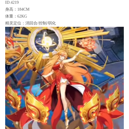
ID:4219
身高：184CM
体重：62KG
精灵定位：消回合/控制/弱化