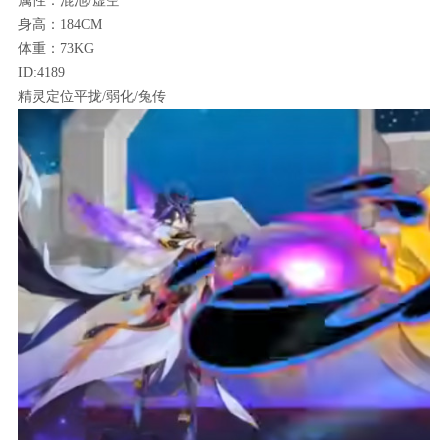
属性：混池/虚空
身高：184CM
体重：73KG
ID:4189
精灵定位平拢/弱化/兔传