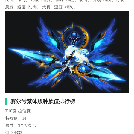
急躁 +速度 -防御、 天真 +速度 -特防。
赛尔号繁体版种族值排行榜
T10哀·拉伯克
特攻值：14
属性：混池/次元
CID:4333