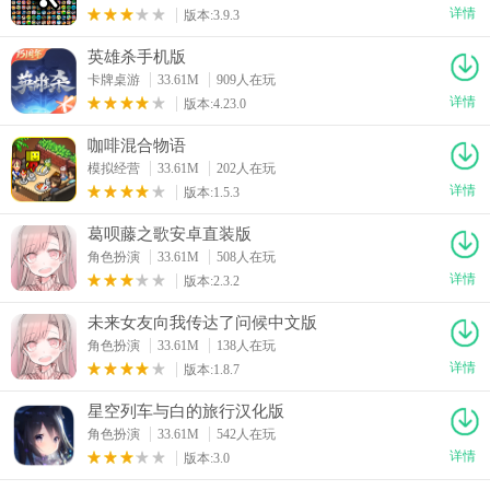
详情
版本:3.9.3
英雄杀手机版
卡牌桌游
33.61M
909人在玩
详情
版本:4.23.0
咖啡混合物语
模拟经营
33.61M
202人在玩
详情
版本:1.5.3
葛呗藤之歌安卓直装版
角色扮演
33.61M
508人在玩
详情
版本:2.3.2
未来女友向我传达了问候中文版
角色扮演
33.61M
138人在玩
详情
版本:1.8.7
星空列车与白的旅行汉化版
角色扮演
33.61M
542人在玩
详情
版本:3.0