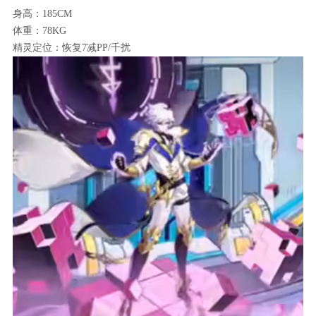
身高：185CM
体重：78KG
精灵定位：恢复7减PP/千扰