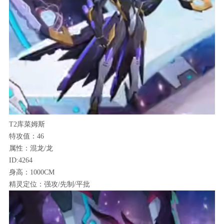
T2库菜姆斯
特攻值：46
属性：混龙/龙
ID:4264
身高：1000CM
精灵定位：强攻/先制/平批