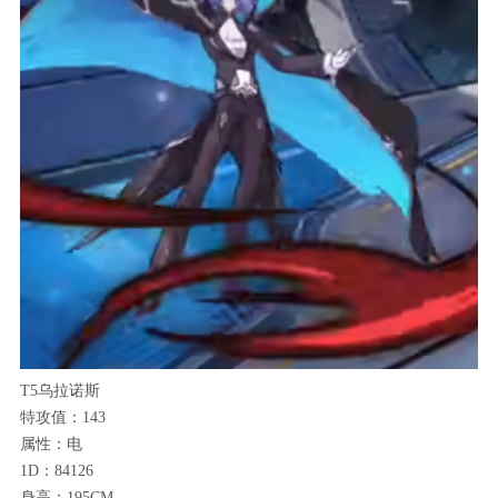
T5乌拉诺斯
特攻值：143
属性：电
1D：84126
身高：195CM