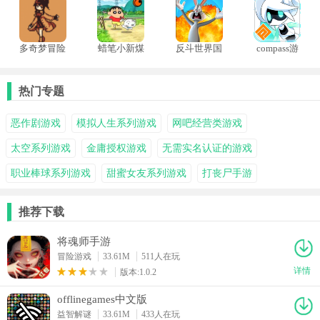
多奇梦冒险
蜡笔小新煤
反斗世界国
compass游
汉化版
炭镇的小白
际服
戏日服
手机版
热门专题
恶作剧游戏
模拟人生系列游戏
网吧经营类游戏
太空系列游戏
金庸授权游戏
无需实名认证的游戏
职业棒球系列游戏
甜蜜女友系列游戏
打丧尸手游
推荐下载
将魂师手游
冒险游戏
33.61M
511人在玩
详情
版本:1.0.2
offlinegames中文版
益智解谜
33.61M
433人在玩