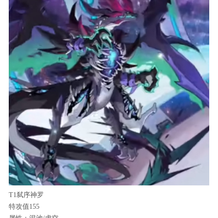
T1弑序神罗
特攻值155