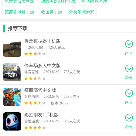
恋爱养成类手游
超级英雄题材游戏
黑色幽默游戏
克苏鲁风格手游
救援类手游
分类消除游戏
推荐下载
拆迁模拟器手机版
2603.63M
726人在玩
详情
停车场多人中文版
体育竞速
2603.63M
735人在玩
详情
征服高塔中文版
策略塔防
2603.63M
798人在玩
详情
版本:26.3.2
彩虹朋友2手机版
冒险游戏
2603.63M
867人在玩
详情