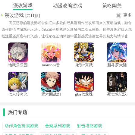
漫改游戏
动漫改编游戏
策略闯关
漫改游戏
更多
[共11款]
高度还原的漫改游戏合集汇集多款由经典漫画作品改编而来的互动游戏，融合
原作剧情与游戏化玩法，为玩家呈现熟悉又新鲜的二次元体验。这些漫改游戏天花
板注重还原度与代入感，让玩家在互动体验中重新感受漫画世界的魅力与情节张
力。游戏里，玩家可以操控熟悉角色参与战斗或推动剧情发展，适合喜欢漫画题材
与角色扮演体验的玩家深入游玩与收藏式体验。
地狱乐乐园
monsoni音
龙珠z真武
新斗罗大陆
之战手游
游
道会2金手
手游小y版
指
七人传奇光
咒术回战幻
gba七龙珠
死亡笔记汉
与暗之交战
影巡游国际
大冒险
化版
日服
服
热门专题
动作角色扮演游戏
悬疑系列游戏
射击塔防游戏