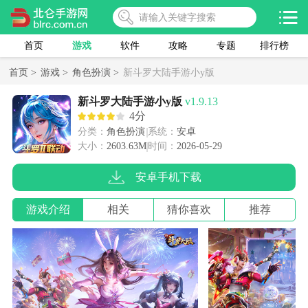
首页
游戏
软件
攻略
专题
排行榜
首页 >
游戏 >
角色扮演 >
新斗罗大陆手游小y版
新斗罗大陆手游小y版
v1.9.13
4分
分类：
角色扮演
系统：
安卓
大小：
2603.63M
时间：
2026-05-29
安卓手机下载
游戏介绍
相关
猜你喜欢
推荐