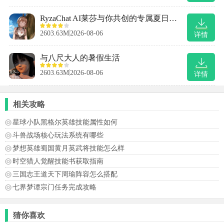
RyzaChat AI莱莎与你共创的专属夏日梦物语
2603.63M
2026-08-06
详情
与八尺大人的暑假生活
2603.63M
2026-08-06
详情
相关攻略
星球小队黑格尔英雄技能属性如何
斗兽战场核心玩法系统有哪些
梦想英雄蜀国黄月英武将技能怎么样
时空猎人觉醒技能书获取指南
三国志王道天下周瑜阵容怎么搭配
七界梦谭宗门任务完成攻略
猜你喜欢