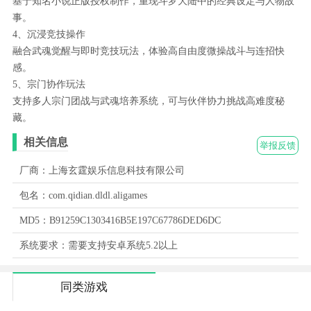
基于知名小说正版授权制作，重现斗罗大陆中的经典设定与人物故
事。
4、沉浸竞技操作
融合武魂觉醒与即时竞技玩法，体验高自由度微操战斗与连招快
感。
5、宗门协作玩法
支持多人宗门团战与武魂培养系统，可与伙伴协力挑战高难度秘
藏。
相关信息
举报反馈
厂商：上海玄霆娱乐信息科技有限公司
包名：com.qidian.dldl.aligames
MD5：B91259C1303416B5E197C67786DED6DC
系统要求：需要支持安卓系统5.2以上
同类游戏