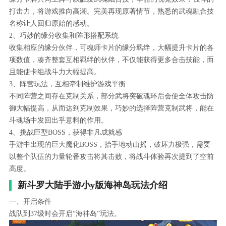
打击力，将游戏推向高潮。完美再现原著情节，熟悉的武魂融合技
名称让人回归原始的感动。
2、巧妙的缘分收集和阵形搭配系统
收集相应的缘分伙伴，可魂师卡片的缘分羁绊，大幅提升卡片的各
项数值，凑齐整套互相羁绊的伙伴，不仅能获得更多合击技能，而
且能使卡组战斗力大幅提高。
3、阵营玩法，互相牵制维护游戏平衡
不同阵营之间存在克制关系，部分武将突破魂环后会使全体攻击防
御大幅提高，从而达到克制效果，巧妙的选择阵营克制武将，能在
斗魂场中发回出乎意料的作用。
4、挑战巨型BOSS，获得非凡成就感
手游中出现的巨大魔化BOSS，抬手地动山摇，破坏力极强，需要
以整个队伍的力量轮番攻击将其击败，将战斗体验再次提到了空前
高度。
新斗罗大陆手游小y版海神岛玩法介绍
一、开启条件
战队到37级时会开启“海神岛”玩法。