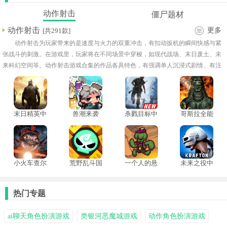
动作射击
僵尸题材
动作射击
更多
[共291款]
动作射击为玩家带来的是速度与火力的双重冲击，有扣动扳机的瞬间快感与紧
张战斗的刺激。在游戏里，玩家将在不同场景中穿梭，如现代战场、末日废土、未
来科幻空间等。动作射击游戏合集的作品各具特色，有强调单人沉浸式剧情、有注
重多人协作竞技，唯一共同点就是带来紧张爽快的射击体验。将火力与激情浓缩于
指尖，让玩家在一场又一场战斗中不断突破自我，感受枪林弹雨中的畅快与热血。
末日精英中
兽潮来袭
杀戮目标中
哥斯拉全能
文版
文版
宇宙全人物
解锁版
小火车查尔
荒野乱斗国
一个人的悬
未来之役中
斯移植版
际服
赏高级版
文版
热门专题
ai聊天角色扮演游戏
类银河恶魔城游戏
动作角色扮演游戏