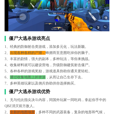
僵尸大逃杀游戏亮点
1、经典的防御射击类游戏，添加多元化，玩法新颖。
2、
出现各种各样的尸潮，
蜂拥而至意图吃掉你的脑子。
3、丰富的剧情，强大的副本，多种玩法，等你来挑战。
4、收集材料就可以建设营地，升级防御建筑射击僵尸。
5、各种各样的游戏奖励，游戏道具协助你通关更轻松。
6、
通过收集地图上的资源
，从而让自己生存下去。
7、多种英雄玩家以及佣兵协助供你选择购买。
僵尸大逃杀游戏优势
1、无与伦比指尖决斗内容，同国外玩家一同吃鸡，拿起你手中的
QBZ消灭前方敌人。
2、
全新的地图场景
，多种不同的武器装备，复杂的地形和气候，