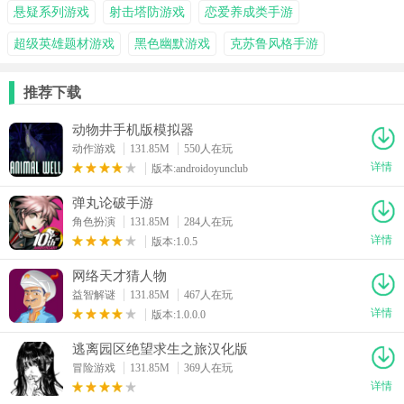
悬疑系列游戏
射击塔防游戏
恋爱养成类手游
超级英雄题材游戏
黑色幽默游戏
克苏鲁风格手游
推荐下载
动物井手机版模拟器
动作游戏
131.85M
550人在玩
详情
版本:androidoyunclub
弹丸论破手游
角色扮演
131.85M
284人在玩
详情
版本:1.0.5
网络天才猜人物
益智解谜
131.85M
467人在玩
详情
版本:1.0.0.0
逃离园区绝望求生之旅汉化版
冒险游戏
131.85M
369人在玩
详情