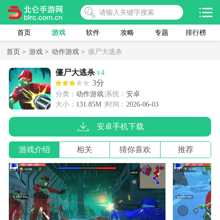
首页
游戏
软件
攻略
专题
排行榜
首页 >
游戏 >
动作游戏 >
僵尸大逃杀
僵尸大逃杀
v4
3分
分类：
动作游戏
系统：
安卓
大小：
131.85M
时间：
2026-06-03
安卓手机下载
游戏介绍
相关
猜你喜欢
推荐