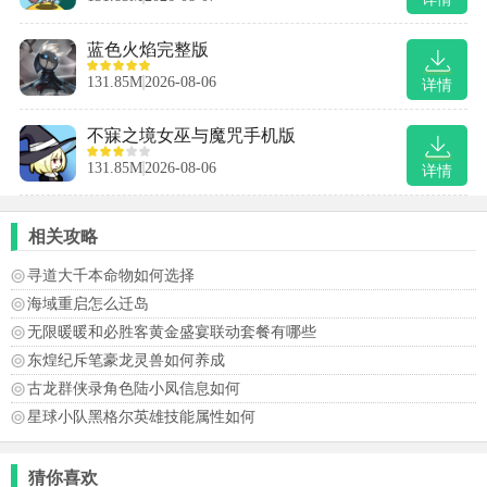
蓝色火焰完整版
131.85M
2026-08-06
详情
不寐之境女巫与魔咒手机版
131.85M
2026-08-06
详情
相关攻略
寻道大千本命物如何选择
海域重启怎么迁岛
无限暖暖和必胜客黄金盛宴联动套餐有哪些
东煌纪斥笔豪龙灵兽如何养成
古龙群侠录角色陆小凤信息如何
星球小队黑格尔英雄技能属性如何
猜你喜欢