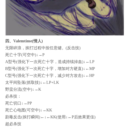
四、Valemtime(情人)
无限碎浪，挨打过程中按任意键。(反击技)
死亡十字(可空中)↓→P
A型号(强化下一次死亡十字，造成持续掉血)↓←LP
B型号(强化下一次死亡十字，增加对方硬直)↓←MP
C型号(强化下一次死亡十字，减少对方攻击)↓←HP
太平间坠落(抓取技)↓←LP+LK
野蛮分流(空中)↓→K
必杀技：
死亡切口↓→PP
死亡心电图(可空中)↓→KK
剧毒反击(挨打瞬间)←↓←KK(使用↓←P后效果更佳)
超必杀技