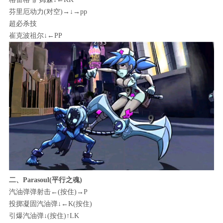
芬里厄动力(对空)→↓→pp
超必杀技
崔克波祖尔↓←PP
二、Parasoul(平行之魂)
汽油弹弹射击←(按住)→P
投掷凝固汽油弹↓←K(按住)
引爆汽油弹↓(按住)↑LK