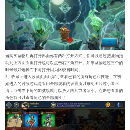
当购买圣物后再打开界面你有两种打开方式，你可以通过把圣物拖
动到上方圆圈里打开也可以点击右下角打开。如果圣物超过三个的
时候最好选择右下角打开因为比较省时间。
3、收藏：进入收藏页面玩家可查看已有的所有角色和技能，在初
始进入的时候游戏是采用全部观看的设置所以难免图片过小看不
清，点击左下角的加减镜就可以放大图片或者缩小。点击想查看的
角色就可以查看角色的全部属性了。