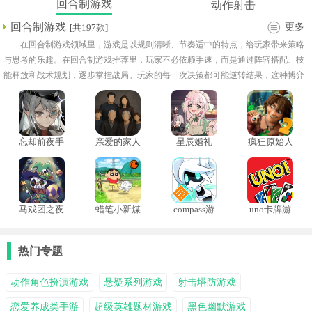
回合制游戏
动作射击
回合制游戏
更多
[共197款]
在回合制游戏领域里，游戏是以规则清晰、节奏适中的特点，给玩家带来策略
与思考的乐趣。在回合制游戏推荐里，玩家不必依赖手速，而是通过阵容搭配、技
能释放和战术规划，逐步掌控战局。玩家的每一次决策都可能逆转结果，这种博弈
就是回合制游戏最吸引人的地方。简洁的操作门槛能让新手轻松上手，而富有深度
的策略空间又能长久保持挑战性，留住元老玩家。
忘却前夜手
亲爱的家人
星辰婚礼
疯狂原始人
游
们游戏
2手游
马戏团之夜
蜡笔小新煤
compass游
uno卡牌游
炭镇的小白
戏日服
戏
手机版
热门专题
动作角色扮演游戏
悬疑系列游戏
射击塔防游戏
恋爱养成类手游
超级英雄题材游戏
黑色幽默游戏