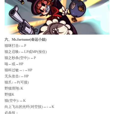
六、Ms.fortume(命运小姐)
猫咪打击↓←P
猫之召唤↓←LP或MP(按住)
猫之秒杀(空中)↓←P
嗡←或→HP
猫科过敏→↓→HP
无头攻击↓←HP
猫爪↓→P(可接)
野猫滑翔↓K
野猫K
猫(空中)↓←K
向上飞出的光纤(对空技)→↓→K
必杀技：