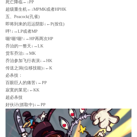
死亡降临←↓PP
超级重生机←↓MPMK或者HPHK
五、Peacock(孔雀)
即将到来的厄运阴影↓←P(按住)
呯!↓→LP或者MP
嘣!嘣!嘣!↓→HP再两次HP
乔治的一整天↓→LK
货车乔治↓→MK
乔治参加飞行表演↓→HK
传送之洞(位移技能)↓←K
必杀技：
百眼巨人的痛苦↓←PP
寂寞的莱尼↓←KK
超必杀技
好伙计(抓取中)↓←PP