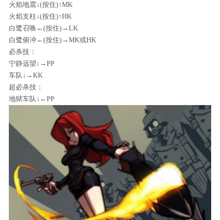
火焰地震↓(按住)↑MK
火焰支柱↓(按住)↑HK
白鹭召唤←(按住)→LK
白鹭俯冲←(按住)→MK或HK
必杀技：
宁静远望↓→PP
车队↓→KK
超必杀技：
地狱车队↓←PP