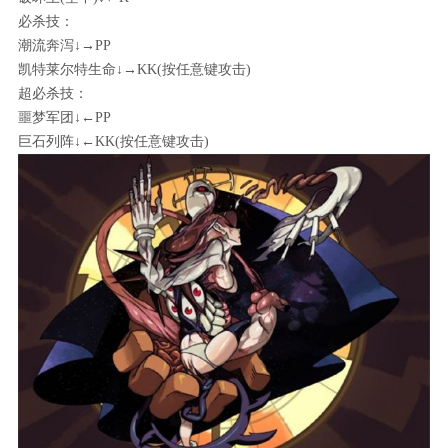
必杀技：
潮流奔泻↓→PP
凯特莱尔特生命↓→KK(按任意键攻击)
超必杀技：
噩梦军团↓←PP
巨石列阵↓←KK(按任意键攻击)