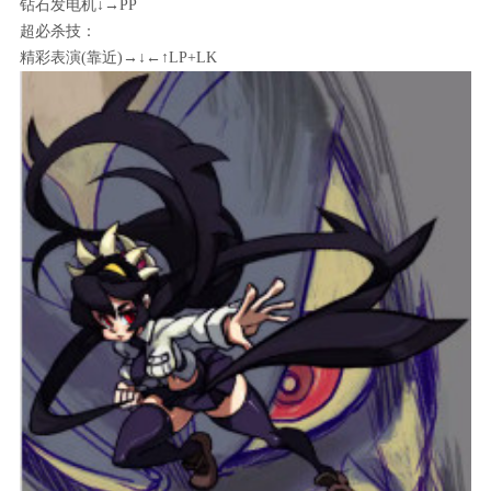
钻石发电机↓→PP
超必杀技：
精彩表演(靠近)→↓←↑LP+LK