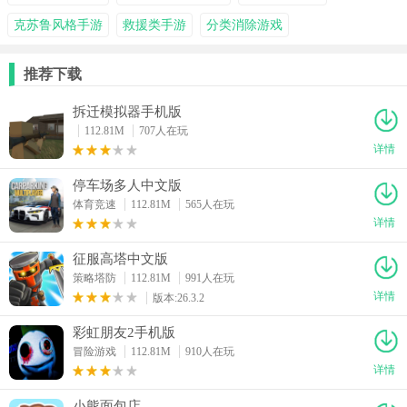
克苏鲁风格手游
救援类手游
分类消除游戏
推荐下载
拆迁模拟器手机版
112.81M
707人在玩
详情
停车场多人中文版
体育竞速
112.81M
565人在玩
详情
征服高塔中文版
策略塔防
112.81M
991人在玩
详情
版本:26.3.2
彩虹朋友2手机版
冒险游戏
112.81M
910人在玩
详情
小熊面包店