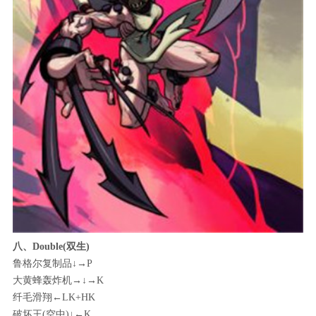
八、Double(双生)
鲁格尔复制品↓→P
大黄蜂轰炸机→↓→K
纤毛滑翔←LK+HK
破坏王(空中)↓←K