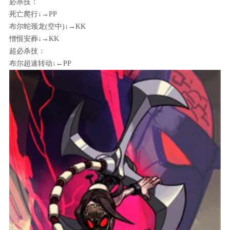
必杀技：
死亡爬行↓→PP
布尔蛇颈龙(空中)↓→KK
憎恨安葬↓→KK
超必杀技：
布尔超速转动↓←PP