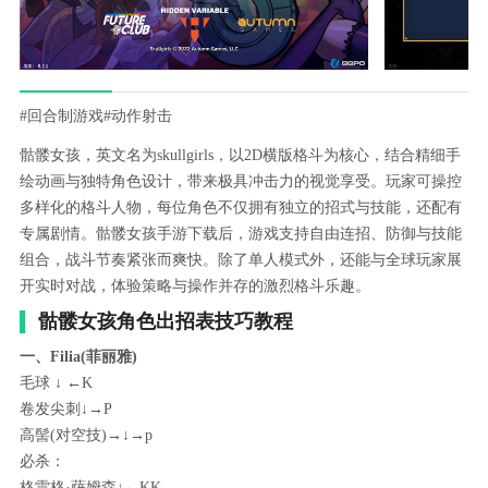
#回合制游戏
#动作射击
骷髅女孩，英文名为skullgirls，以2D横版格斗为核心，结合精细手
绘动画与独特角色设计，带来极具冲击力的视觉享受。玩家可操控
多样化的格斗人物，每位角色不仅拥有独立的招式与技能，还配有
专属剧情。骷髅女孩手游下载后，游戏支持自由连招、防御与技能
组合，战斗节奏紧张而爽快。除了单人模式外，还能与全球玩家展
开实时对战，体验策略与操作并存的激烈格斗乐趣。
骷髅女孩角色出招表技巧教程
一、Filia(菲丽雅)
毛球 ↓ ←K
卷发尖刺↓→P
高髻(对空技)→↓→p
必杀：
格雷格·萨姆森↓←KK