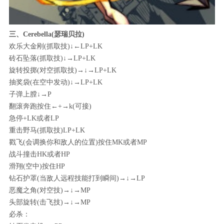
三、Cerebella(瑟瑞贝拉)
欢乐大金刚(抓取技)↓←LP+LK
砖石坠落(抓取技)↓→LP+LK
旋转投掷(对空抓取技)→↓→LP+LK
抽奖袋(在空中发动)↓→LP+LK
子弹上膛↓→P
翻滚奔跑按住←+→k(可接)
急停+LK或者LP
重击野马(抓取技)LP+LK
戳飞(会调换你和敌人的位置)按住MK或者MP
战斗撞击HK或者HP
滑翔(空中)按住HP
钻石护罩(当敌人远程技能打到瞬间)→↓→LP
恶魔之角(对空技)→↓→MP
头部旋转(击飞技)→↓→MP
必杀：