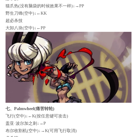
猫爪热(没有脑袋的时候效果不一样)↓→PP
野生刀锋(空中)↓←KK
超必杀技
大卸八块(空中)↓←PP
七、Palmwheel(痛苦转轮)
飞行(空中)↓←K(按任意键可攻击)
盖亚·波尔加之刺↓→P
布尔收割机(空中)↓→K(可用飞行取消)