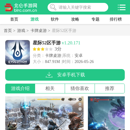
首页
游戏
软件
攻略
专题
排行榜
首页 >
游戏 >
卡牌桌游 >
星际52区手游
星际52区手游
v1.20.171
3分
分类：
卡牌桌游
系统：
安卓
大小：
847.91M
时间：
2026-05-26
安卓手机下载
游戏介绍
相关
猜你喜欢
推荐