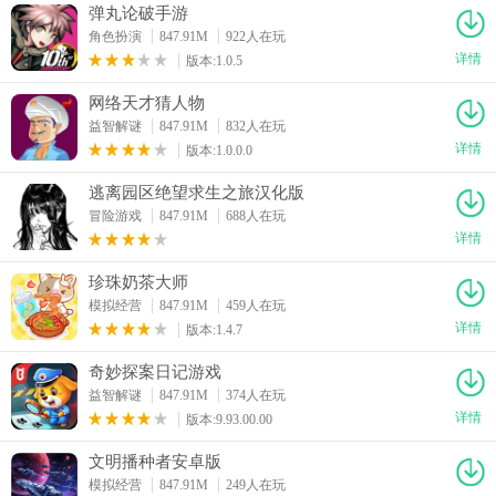
弹丸论破手游
角色扮演
847.91M
922人在玩
详情
版本:1.0.5
网络天才猜人物
益智解谜
847.91M
832人在玩
详情
版本:1.0.0.0
逃离园区绝望求生之旅汉化版
冒险游戏
847.91M
688人在玩
详情
珍珠奶茶大师
模拟经营
847.91M
459人在玩
详情
版本:1.4.7
奇妙探案日记游戏
益智解谜
847.91M
374人在玩
详情
版本:9.93.00.00
文明播种者安卓版
模拟经营
847.91M
249人在玩