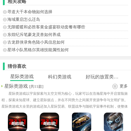
相关攻略
寻道大千本命物如何选择
海域重启怎么迁岛
无限暖暖和必胜客黄金盛宴联动套餐有哪些
东煌纪斥笔豪龙灵兽如何养成
古龙群侠录角色陆小凤信息如何
星球小队黑格尔英雄技能属性如何
猜你喜欢
星际类游戏
科幻类游戏
好玩的放置类游戏
星际类游戏
更多
[共11款]
星际类游戏以宇宙探索与太空文明为核心，玩家可以在浩瀚星海中开启冒险旅
程，探索未知星球、建立星际据点，并在不同势力之间展开资源争夺与文明扩张。
星际类游戏大全里的游戏还加入星际贸易、联盟战争与随机宇宙事件机制，使整体
体验更加多变与深度化。游戏画面多以科幻风格呈现，适合喜欢科幻题材与策略经
营的玩家深入体验。