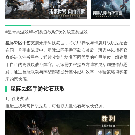
#星际类游戏
#科幻类游戏
#好玩的放置类游戏
星际52区手游
充满未来科技氛围，将机甲养成与卡牌对战玩法结合
在同一片宇宙战场中。星际52区手游下载安装后，玩家将以指挥官
身份进入浩瀚星空，通过收集与培养不同类型的机甲单位，组建属
于自己的高强度战斗阵容。玩家需要根据敌方阵容灵活调整作战思
路，通过技能联动与阵型部署提升整体战斗效率，体验策略博弈带
来的爽快感。
星际52区手游钻石获取
1、任务奖励
推进主线与每日玩法后，可领取大量钻石与成长资源。