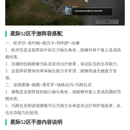
星际52区手游阵容搭配
一、欧伊莎+老约翰+丽贝卡+阿利萨+珍娜
1、欧伊莎是这套阵容中的主力输出角色，能够对单个敌人造成高
额伤害。
2、珍娜的技能能够为队友提供治疗效果，保证队伍的生存能力。
3、这套阵容整体的单体输出能力非常强，能够快速击败敌方首
领。
二、诺德赛隆+杨戬+墨菲罗+纳格拉玛+玛斯拉尼
1、杨戬是这套阵容的核心输出角色，他能够对敌人造成高额的范
围伤害。
2、玛斯拉尼和诺德赛隆可以为我方全体提供治疗和护盾效果，队
伍生存能力比较强。
星际52区手游内容说明