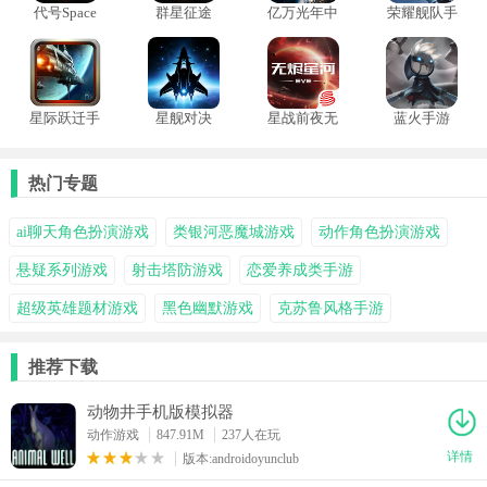
代号Space
群星征途
亿万光年中
荣耀舰队手
2117
文版
游
星际跃迁手
星舰对决
星战前夜无
蓝火手游
游
烬星河
热门专题
ai聊天角色扮演游戏
类银河恶魔城游戏
动作角色扮演游戏
悬疑系列游戏
射击塔防游戏
恋爱养成类手游
超级英雄题材游戏
黑色幽默游戏
克苏鲁风格手游
推荐下载
动物井手机版模拟器
动作游戏
847.91M
237人在玩
详情
版本:androidoyunclub