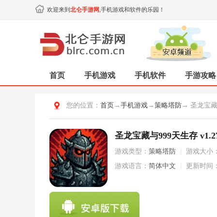
欢迎来到
北仑手游网
,手机游戏和软件的乐园！
首页
手机游戏
手机软件
手游攻略
您的位置：
首页
→
手机游戏
→
策略塔防
→ 圣龙宝藏
圣龙宝藏与999天生存 v1.27
游戏类型：
策略塔防
|
游戏大小
游戏语言：
简体中文
|
更新时间