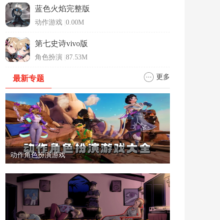
蓝色火焰完整版
动作游戏
|
0.00M
第七史诗vivo版
角色扮演
|
87.53M
更多
最新专题
动作角色扮演游戏