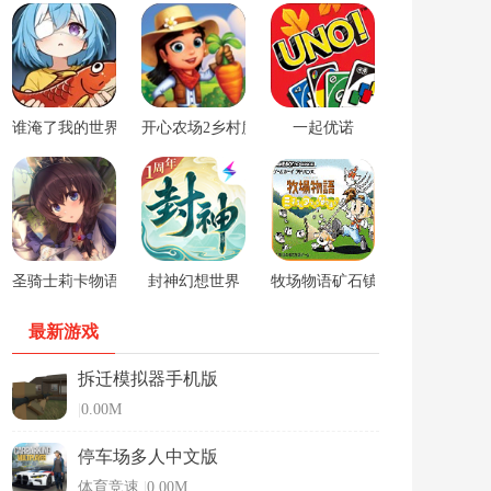
谁淹了我的世界游戏
开心农场2乡村度假中文版
一起优诺
圣骑士莉卡物语安卓手游
封神幻想世界
牧场物语矿石镇的伙伴们男孩版
最新游戏
拆迁模拟器手机版
|
0.00M
停车场多人中文版
体育竞速
|
0.00M