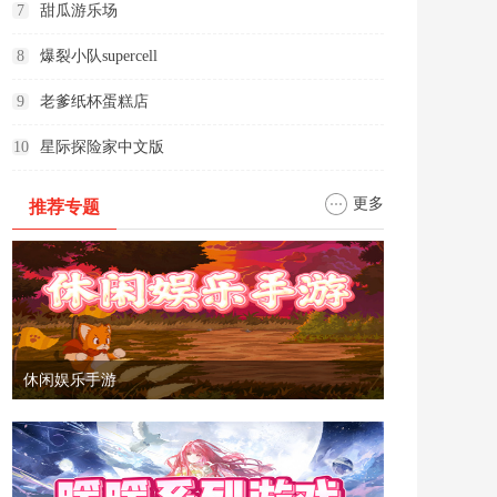
7
甜瓜游乐场
8
爆裂小队supercell
9
老爹纸杯蛋糕店
10
星际探险家中文版
更多
推荐专题
休闲娱乐手游