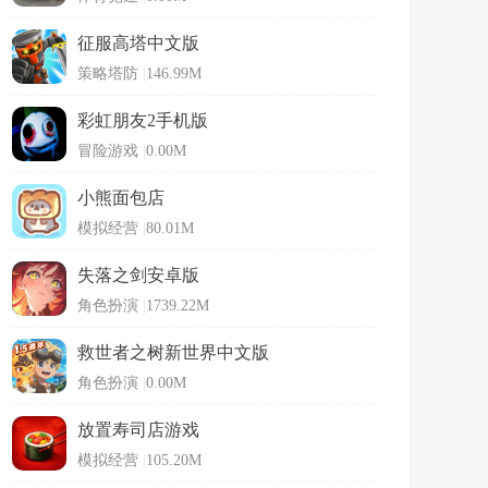
征服高塔中文版
策略塔防
|
146.99M
彩虹朋友2手机版
冒险游戏
|
0.00M
小熊面包店
模拟经营
|
80.01M
失落之剑安卓版
角色扮演
|
1739.22M
救世者之树新世界中文版
角色扮演
|
0.00M
放置寿司店游戏
模拟经营
|
105.20M