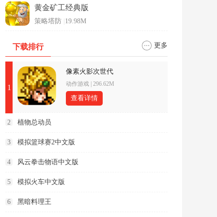
黄金矿工经典版
策略塔防
|
19.98M
更多
下载排行
像素火影次世代
动作游戏
|
296.62M
1
查看详情
2
植物总动员
3
模拟篮球赛2中文版
4
风云拳击物语中文版
5
模拟火车中文版
6
黑暗料理王