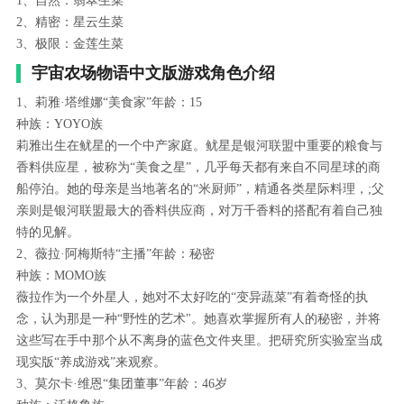
1、自然：翡翠生菜
2、精密：星云生菜
3、极限：金莲生菜
宇宙农场物语中文版游戏角色介绍
1、莉雅·塔维娜“美食家”年龄：15
种族：YOYO族
莉雅出生在鱿星的一个中产家庭。鱿星是银河联盟中重要的粮食与
香料供应星，被称为“美食之星”，几乎每天都有来自不同星球的商
船停泊。她的母亲是当地著名的“米厨师”，精通各类星际料理，;父
亲则是银河联盟最大的香料供应商，对万千香料的搭配有着自己独
特的见解。
2、薇拉·阿梅斯特“主播”年龄：秘密
种族：MOMO族
薇拉作为一个外星人，她对不太好吃的“变异蔬菜”有着奇怪的执
念，认为那是一种“野性的艺术"。她喜欢掌握所有人的秘密，并将
这些写在手中那个从不离身的蓝色文件夹里。把研究所实验室当成
现实版“养成游戏”来观察。
3、莫尔卡·维恩“集团董事”年龄：46岁