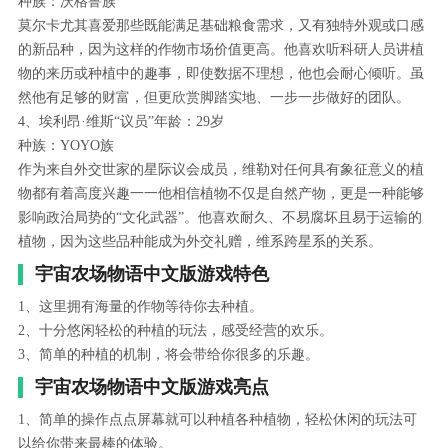
种族：沃格鲁族
莫尔卡尤其喜爱那些既能满足基础粮食需求，又有独特外观或口感
的新品种，因为这样的作物市场价值更高。他喜欢听科研人员讲植
物的来历或种植中的趣事，即使数据不理想，他也会耐心倾听。虽
然他有足够的财富，但更欣赏脚踏实地、一步一步做好的团队。
4、埃利昂·维斯“议员”年龄：29岁
种族：YOYO族
作为来自外交世家的星际议会成员，维勒对任何具有象征意义的植
物都有着高度兴趣一一他相信植物不仅是自然产物，更是一种能够
影响政治局势的“文化武器”。他喜欢耐久、不易腐坏且易于运输的
植物，因为这些品种能成为外交礼赠，维系跨星系的关系。
宇宙农场物语中文版游戏特色
1、这里拥有海量的作物等待你去种植。
2、十分悠闲轻松的种植的玩法，感受经营的欢乐。
3、简单的种植的机制，将会带给你很多的乐趣。
宇宙农场物语中文版游戏亮点
1、简单的操作点点屏幕就可以种植各种植物，轻松休闲的玩法可
以给你带来最棒的体验。