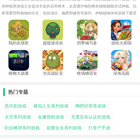
闲种植类游戏大全提供丰富的花草树木，从普通作物到稀有植物都能尝试种植。玩
家需要照料植物的生长，包括浇水、施肥和修剪等操作。种植植物休闲游戏下载里
设有多种关卡与季节变化，带来不同的生长环境和挑战！
我的农场世
超级迷你农
四季城与多
游轮大厨国
界
场5.0版本
米糯
际服
植物大战僵
光合战队安
牧场物语女
深海花园
尸第五人格
卓版
孩版中文版
版手机版
热门专题
恶作剧游戏
模拟人生系列游戏
网吧经营类游戏
太空系列游戏
金庸授权游戏
无需实名认证的游戏
职业棒球系列游戏
甜蜜女友系列游戏
打丧尸手游