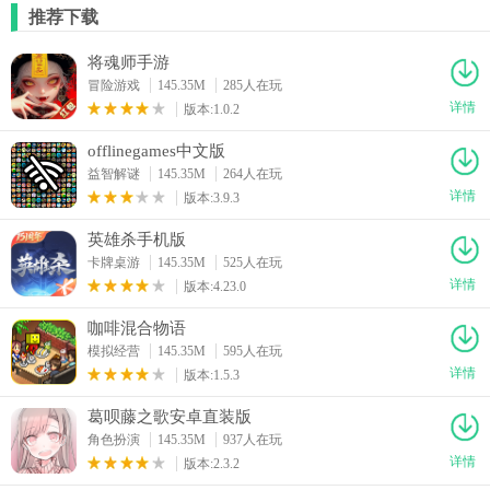
推荐下载
将魂师手游
冒险游戏
145.35M
285人在玩
详情
版本:1.0.2
offlinegames中文版
益智解谜
145.35M
264人在玩
详情
版本:3.9.3
英雄杀手机版
卡牌桌游
145.35M
525人在玩
详情
版本:4.23.0
咖啡混合物语
模拟经营
145.35M
595人在玩
详情
版本:1.5.3
葛呗藤之歌安卓直装版
角色扮演
145.35M
937人在玩
详情
版本:2.3.2