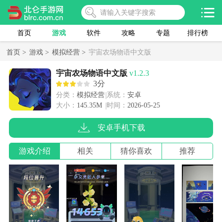
首页
游戏
软件
攻略
专题
排行榜
首页 >
游戏 >
模拟经营 >
宇宙农场物语中文版
宇宙农场物语中文版
v1.2.3
3分
分类：
模拟经营
系统：
安卓
大小：
145.35M
时间：
2026-05-25
安卓手机下载
游戏介绍
相关
猜你喜欢
推荐