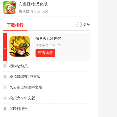
布鲁怪物汉化版
角色扮演
|
109.36M
更多
下载排行
像素火影次世代
动作游戏
|
296.62M
1
查看详情
2
植物总动员
3
模拟篮球赛2中文版
4
风云拳击物语中文版
5
模拟火车中文版
6
黑暗料理王