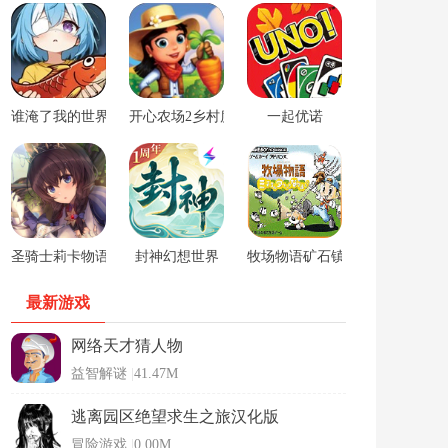
谁淹了我的世界游戏
开心农场2乡村度假中文版
一起优诺
圣骑士莉卡物语安卓手游
封神幻想世界
牧场物语矿石镇的伙伴们男孩版
最新游戏
网络天才猜人物
益智解谜
|
41.47M
逃离园区绝望求生之旅汉化版
冒险游戏
|
0.00M