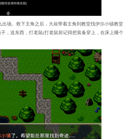
么出场。救下主角之后，大叔带着主角到教堂找伊尔小镇教堂
箱子，送东西，打老鼠(打老鼠前记得把装备穿上，在床上睡个