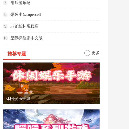
7
甜瓜游乐场
8
爆裂小队supercell
9
老爹纸杯蛋糕店
10
星际探险家中文版
更多
推荐专题
休闲娱乐手游