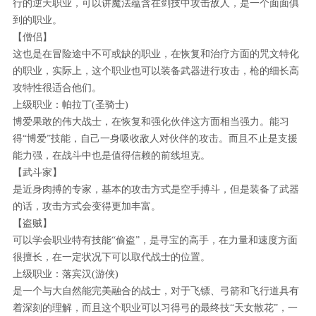
行的逆天职业，可以讲魔法蕴含在剑技中攻击敌人，是一个面面俱
到的职业。
【僧侣】
这也是在冒险途中不可或缺的职业，在恢复和治疗方面的咒文特化
的职业，实际上，这个职业也可以装备武器进行攻击，枪的细长高
攻特性很适合他们。
上级职业：帕拉丁(圣骑士)
博爱果敢的伟大战士，在恢复和强化伙伴这方面相当强力。能习
得“博爱”技能，自己一身吸收敌人对伙伴的攻击。而且不止是支援
能力强，在战斗中也是值得信赖的前线坦克。
【武斗家】
是近身肉搏的专家，基本的攻击方式是空手搏斗，但是装备了武器
的话，攻击方式会变得更加丰富。
【盗贼】
可以学会职业特有技能“偷盗”，是寻宝的高手，在力量和速度方面
很擅长，在一定状况下可以取代战士的位置。
上级职业：落宾汉(游侠)
是一个与大自然能完美融合的战士，对于飞镖、弓箭和飞行道具有
着深刻的理解，而且这个职业可以习得弓的最终技“天女散花”，一