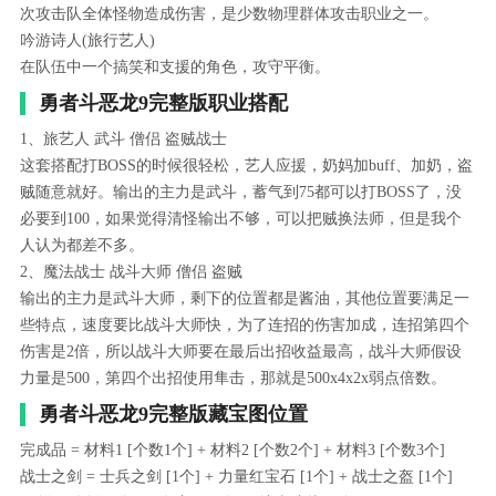
次攻击队全体怪物造成伤害，是少数物理群体攻击职业之一。
吟游诗人(旅行艺人)
在队伍中一个搞笑和支援的角色，攻守平衡。
勇者斗恶龙9完整版职业搭配
1、旅艺人 武斗 僧侣 盗贼战士
这套搭配打BOSS的时候很轻松，艺人应援，奶妈加buff、加奶，盗
贼随意就好。输出的主力是武斗，蓄气到75都可以打BOSS了，没
必要到100，如果觉得清怪输出不够，可以把贼换法师，但是我个
人认为都差不多。
2、魔法战士 战斗大师 僧侣 盗贼
输出的主力是武斗大师，剩下的位置都是酱油，其他位置要满足一
些特点，速度要比战斗大师快，为了连招的伤害加成，连招第四个
伤害是2倍，所以战斗大师要在最后出招收益最高，战斗大师假设
力量是500，第四个出招使用隼击，那就是500x4x2x弱点倍数。
勇者斗恶龙9完整版藏宝图位置
完成品 = 材料1 [个数1个] + 材料2 [个数2个] + 材料3 [个数3个]
战士之剑 = 士兵之剑 [1个] + 力量红宝石 [1个] + 战士之盔 [1个]