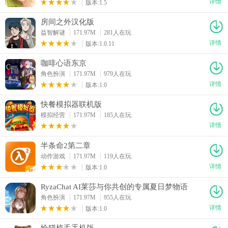
详情
版本:1.5
房间之外汉化版
益智解谜
171.97M
281人在玩
详情
版本:1.0.11
咖啡心语东京
角色扮演
171.97M
979人在玩
详情
版本:1.0
快餐模拟器联机版
模拟经营
171.97M
185人在玩
详情
半条命2第二章
动作游戏
171.97M
119人在玩
详情
版本:1.0
RyzaChat AI莱莎与你共创的专属夏日梦物语
角色扮演
171.97M
955人在玩
详情
版本:1.0