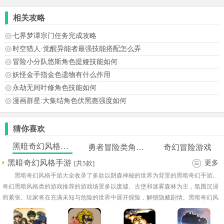
相关攻略
七界梦谭宗门任务完成攻略
时空猎人·觉醒异能者最强技能搭配怎么弄
冒险小分队悠斯角色提娅技能如何
妖怪金手指金色遗物有什么作用
永劫无间叶修角色技能如何
漫画群星:大集结角色伏黑惠强度如何
猜你喜欢
黑暗奇幻风格手游
勇者冒险类角色扮演
奇幻冒险游戏
黑暗奇幻风格手游
更多
[共5款]
黑暗奇幻风格手游大全收录了多款以阴森神秘的世界为背景的黑暗奇幻手游。
奇幻黑暗风格类的游戏推荐的游戏场景多以废墟、古堡和迷雾森林为主，氛围沉浸
而紧张。玩家将在充满未知与危险的世界中展开探险，解锁隐藏剧情。黑暗奇幻风
格手游下载的作品都拥有丰富的角色设定和独特的职业体系！