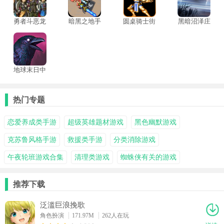
勇者斗恶龙
暗黑之地手
圆桌骑士街
黑暗沼泽庄
9完整版
机版
机版
园中文版
地球末日中
世纪
热门专题
恋爱养成类手游
超级英雄题材游戏
黑色幽默游戏
克苏鲁风格手游
救援类手游
分类消除游戏
午夜轮班游戏合集
清理类游戏
蜘蛛侠有关的游戏
推荐下载
泛滥巨浪挽歌
角色扮演
171.97M
262人在玩