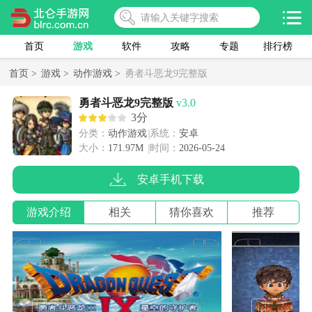
首页
游戏
软件
攻略
专题
排行榜
首页 >
游戏 >
动作游戏 >
勇者斗恶龙9完整版
勇者斗恶龙9完整版
v3.0
3分
分类：
动作游戏
系统：
安卓
大小：
171.97M
时间：
2026-05-24
安卓手机下载
游戏介绍
相关
猜你喜欢
推荐