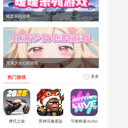
暖暖系列游戏
充满少女心的游戏
更多
热门游戏
摩托之旅
黑神话像素版
节奏蜂巢rhythm hive