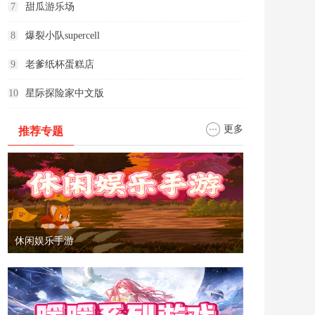
7
甜瓜游乐场
8
爆裂小队supercell
9
老爹纸杯蛋糕店
10
星际探险家中文版
更多
推荐专题
休闲娱乐手游