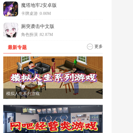
魔塔地牢2安卓版
卡牌桌游
|
0.00M
厕突袭击中文版
角色扮演
|
82.87M
更多
最新专题
模拟人生系列游戏