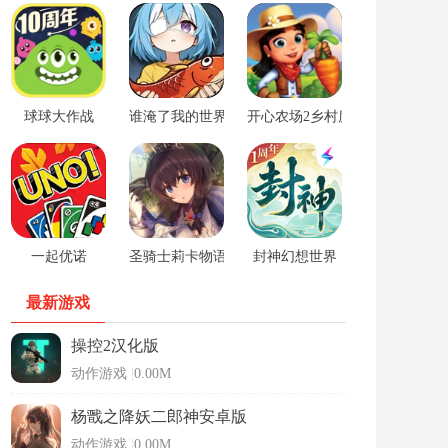
球球大作战
谁淹了我的世界游戏
开心农场2乡村度假中文版
一起优诺
圣骑士莉卡物语安卓手游
封神幻想世界
最新游戏
操控2汉化版
动作游戏
|
0.00M
杨戬之降妖二郎神安卓版
动作游戏
|
0.00M