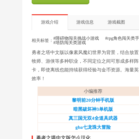
游戏介绍
游戏信息
游戏截图
#障碍物闯关挑战小游戏
#rpg角色闯关类
相关标签：
#塔防闯关类游戏
勇者之塔中文版以像素风魔幻世界为背景，结合放置
牧师、游侠等多种职业，不同定位之间可形成多样阵
卡，即使离线也能持续获得经验与金币资源。海量英
效率！
小编推荐
黎明前20分钟手机版
暗黑破坏神3单机版
真三国无双4全道具武器
gba七龙珠大冒险
勇者之塔中文版怎么汉化