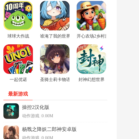
球球大作战
谁淹了我的世界游戏
开心农场2乡村度假中文版
一起优诺
圣骑士莉卡物语安卓手游
封神幻想世界
最新游戏
操控2汉化版
动作游戏
|
0.00M
杨戬之降妖二郎神安卓版
动作游戏
|
0.00M