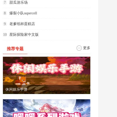
7
甜瓜游乐场
8
爆裂小队supercell
9
老爹纸杯蛋糕店
10
星际探险家中文版
更多
推荐专题
休闲娱乐手游