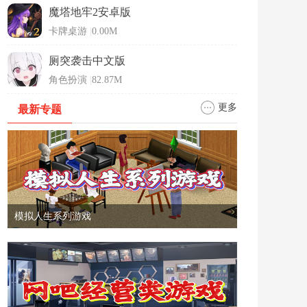
魔塔地牢2安卓版
卡牌桌游
|
0.00M
厕突袭击中文版
角色扮演
|
82.87M
更多
最新专题
模拟人生系列游戏