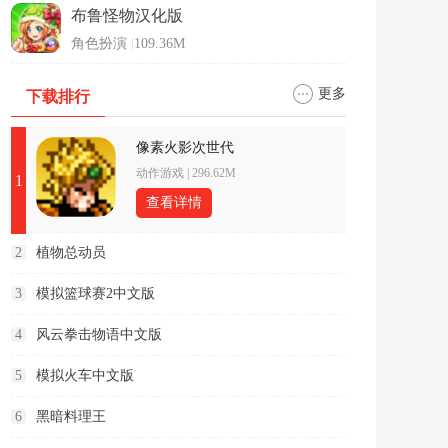
布鲁怪物汉化版
角色扮演
|
109.36M
更多
下载排行
像素火影次世代
动作游戏
|
296.62M
1
查看详情
2
植物总动员
3
模拟篮球赛2中文版
4
风云拳击物语中文版
5
模拟火车中文版
6
黑暗料理王