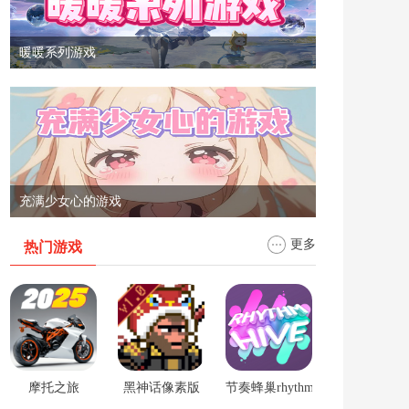
暖暖系列游戏
充满少女心的游戏
更多
热门游戏
摩托之旅
黑神话像素版
节奏蜂巢rhythm hive