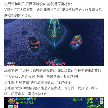
交易站和世贸(联网即解锁)功能就是买卖材料!
V博士(9万人口解锁，金币我忘记了)功能是发动灾难，修复房屋后
获取金钥匙和金币!
城市竞赛(12级还是13级解锁来着)功能是和其他市长竞赛排名获取
排名奖励，总共分5个等级，等级越高，奖励越好!
俱乐部(17级解锁)功能是游戏公会，懂得都懂
俱乐部大战(18级解锁)功能是公会大战，你打我，我打你，看谁
猛，积分谁多，赢得有奖励!