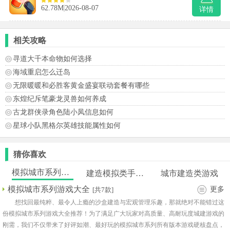
62.78M
2026-08-07
详情
相关攻略
寻道大千本命物如何选择
海域重启怎么迁岛
无限暖暖和必胜客黄金盛宴联动套餐有哪些
东煌纪斥笔豪龙灵兽如何养成
古龙群侠录角色陆小凤信息如何
星球小队黑格尔英雄技能属性如何
猜你喜欢
模拟城市系列游戏大全
建造模拟类手游推荐
城市建造类游戏
模拟城市系列游戏大全
更多
[共7款]
想找回最纯粹、最令人上瘾的沙盒建造与宏观管理乐趣，那就绝对不能错过这
份模拟城市系列游戏大全推荐！为了满足广大玩家对高质量、高耐玩度城建游戏的
刚需，我们不仅带来了好评如潮、最好玩的模拟城市系列所有版本游戏硬核盘点，