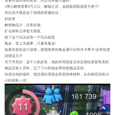
需要存放的东西更多，所以仓库越大越好!
v博士解锁需要9万人口，解锁之后，金钥匙获取就更方便了!
所以说卡级是这个游戏的普遍玩法，
好处有
解锁物品少，任务好做。
扩仓材料几率更大获取。
除了这个玩法还有一个玩法就是
氪金，世上无难事，只要肯氪金!
如果你喜欢这个游戏，那我推荐你氪金通行证和月卡季卡!还有投资
回馈这几个
关于丹尼尔，这个人机好友，他的作用就是当你交易站里面售卖的
物品没有人买时，过了72小时他会帮你把物品买掉。
你进去他的城市，他交易站里面会售卖特殊材料，从你购买后的24
小时刷新一次!