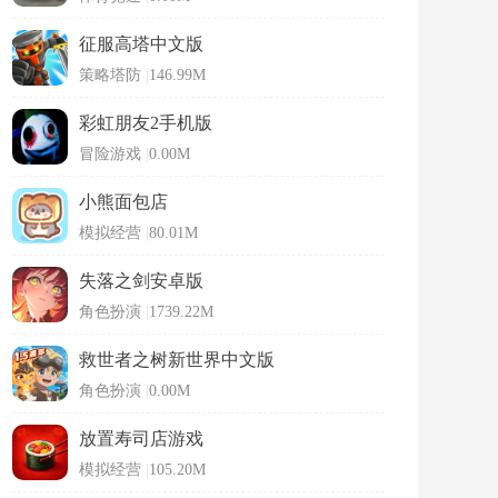
征服高塔中文版
策略塔防
|
146.99M
彩虹朋友2手机版
冒险游戏
|
0.00M
小熊面包店
模拟经营
|
80.01M
失落之剑安卓版
角色扮演
|
1739.22M
救世者之树新世界中文版
角色扮演
|
0.00M
放置寿司店游戏
模拟经营
|
105.20M