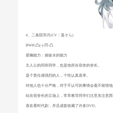
4、二条院羽月(CV：遥そら)
BWH:凸(-)-凹-凸
星幽能力：操纵水的能力
主人公的同班同学，也是他所在宿舍的舍长。
是个责任感强烈的人，个性认真直率。
对他人也十分严格，对于不认可的事情会毫不留情地
站在宿舍长的立场上，常常教导同学们注意东注意西
喜欢看时代剧，并且成套收藏了许多DVD。