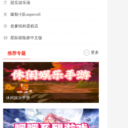
7
甜瓜游乐场
8
爆裂小队supercell
9
老爹纸杯蛋糕店
10
星际探险家中文版
更多
推荐专题
休闲娱乐手游