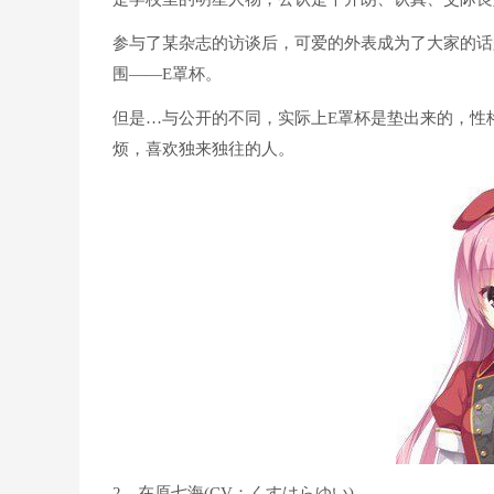
参与了某杂志的访谈后，可爱的外表成为了大家的话
围——E罩杯。
但是…与公开的不同，实际上E罩杯是垫出来的，性
烦，喜欢独来独往的人。
2、在原七海(CV：くすはらゆい)