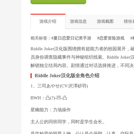
游戏介绍
游戏信息
游戏截图
猜你
相关标签：
#夏日恋爱日记类手游
#恋爱冒险游戏
Riddle Joker汉化版围绕拥有超能力者的校园
员身份调查隐藏事件与神秘组织线索。Riddle Jo
解锁独立结局内容。剧情通过对话选择推进，不同决
Riddle Joker汉化版全角色介绍
1、三司あやせ(CV:沢澤砂羽)
BWH：凸(?)-凹-凸
星幽能力：力场操作
主人公的同班同学，同时是学生会长。
是学校里的明星人物，公认是个开朗、认真、交际良