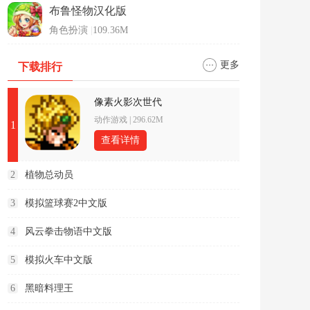
布鲁怪物汉化版
角色扮演
|
109.36M
更多
下载排行
像素火影次世代
动作游戏
|
296.62M
1
查看详情
2
植物总动员
3
模拟篮球赛2中文版
4
风云拳击物语中文版
5
模拟火车中文版
6
黑暗料理王