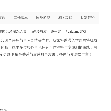
喜欢
其他版本
同类游戏
相关攻略
玩家评论
#校园恋爱游戏合集
#恋爱视觉小说手游
#galgame游戏
展开，融合调查任务与角色剧情等内容。玩家将以潜入学园的特班成
ker汉化版下载里多位核心角色拥有不同性格与专属剧情路线，可
定会影响角色关系与后续故事发展，整体节奏层次丰富！
好的人。