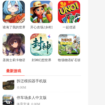
谁淹了我的世界游戏
开心农场2乡村度假中文版
一起优诺
圣骑士莉卡物语安卓手游
封神幻想世界
牧场物语矿石镇的伙伴们男孩版
最新游戏
拆迁模拟器手机版
|
0.00M
停车场多人中文版
体育竞速
|
0.00M