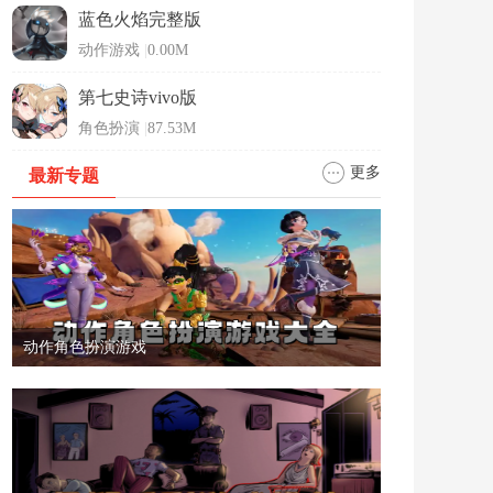
蓝色火焰完整版
动作游戏
|
0.00M
第七史诗vivo版
角色扮演
|
87.53M
更多
最新专题
动作角色扮演游戏