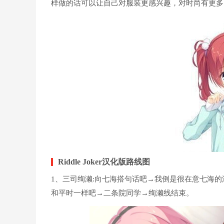
样做的话可以让自己对服装更感兴趣，对时尚有更多
Riddle Joker汉化版路线图
1、三司绚濑:向七海搭句话吧→我倒是很在意七海
和平时一样吧→二条院同学→绚濑线结束。