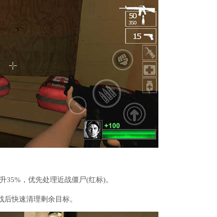
35%，优先处理近战僵尸(红标)。
近战后快速清理剩余目标。