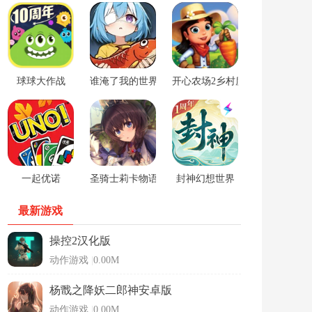
球球大作战
谁淹了我的世界游戏
开心农场2乡村度假中文版
一起优诺
圣骑士莉卡物语安卓手游
封神幻想世界
最新游戏
操控2汉化版
动作游戏
|
0.00M
杨戬之降妖二郎神安卓版
动作游戏
|
0.00M