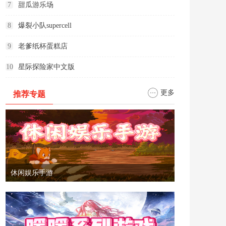
7
甜瓜游乐场
8
爆裂小队supercell
9
老爹纸杯蛋糕店
10
星际探险家中文版
更多
推荐专题
休闲娱乐手游