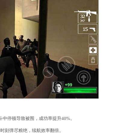
斗中停顿导致被围，成功率提升40%。
键时刻弹尽粮绝，续航效率翻倍。