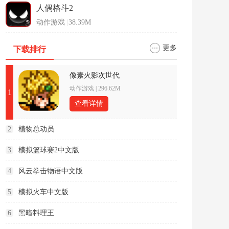
人偶格斗2
动作游戏
|
38.39M
更多
下载排行
像素火影次世代
动作游戏
|
296.62M
1
查看详情
2
植物总动员
3
模拟篮球赛2中文版
4
风云拳击物语中文版
5
模拟火车中文版
6
黑暗料理王