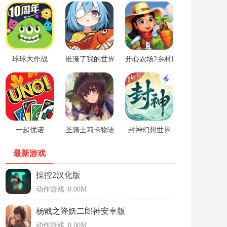
球球大作战
谁淹了我的世界游戏
开心农场2乡村度假中文版
一起优诺
圣骑士莉卡物语安卓手游
封神幻想世界
最新游戏
操控2汉化版
动作游戏
|
0.00M
杨戬之降妖二郎神安卓版
动作游戏
|
0.00M