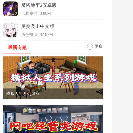
魔塔地牢2安卓版
卡牌桌游
|
0.00M
厕突袭击中文版
角色扮演
|
82.87M
更多
最新专题
模拟人生系列游戏