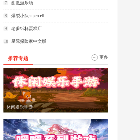
7
甜瓜游乐场
8
爆裂小队supercell
9
老爹纸杯蛋糕店
10
星际探险家中文版
更多
推荐专题
休闲娱乐手游