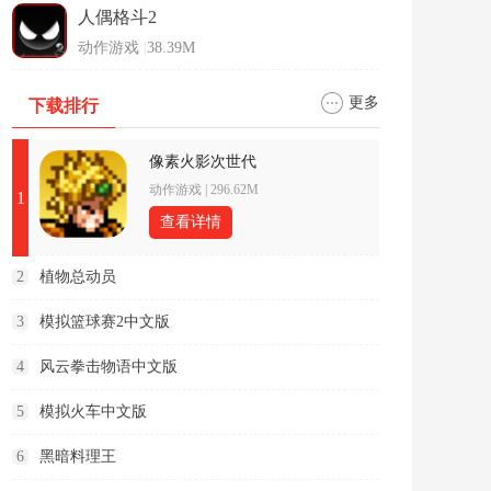
人偶格斗2
动作游戏
|
38.39M
更多
下载排行
像素火影次世代
动作游戏
|
296.62M
1
查看详情
2
植物总动员
3
模拟篮球赛2中文版
4
风云拳击物语中文版
5
模拟火车中文版
6
黑暗料理王