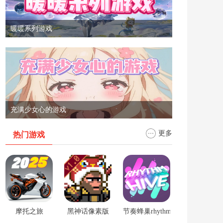
暖暖系列游戏
充满少女心的游戏
更多
热门游戏
摩托之旅
黑神话像素版
节奏蜂巢rhythm hive