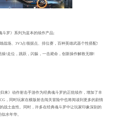
《魂斗罗》系列为蓝本的续作产品;
1英雄战场、3V3占领据点、排位赛，百种英雄武器个性搭配!
枯燥!走位，跳跃，闪躲，一击毙命，创新操作解救无聊!
。
罗：归来》动作射击手游作为经典魂斗罗的正统续作，增加了丰
CG，同时玩家在横版射击闯关冒险中也将阅读到更多的剧情
的战士血性。同时，许多在经典魂斗罗中让玩家印象深刻的
的似水年华。