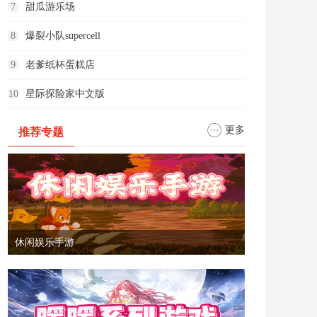
7
甜瓜游乐场
8
爆裂小队supercell
9
老爹纸杯蛋糕店
10
星际探险家中文版
更多
推荐专题
休闲娱乐手游