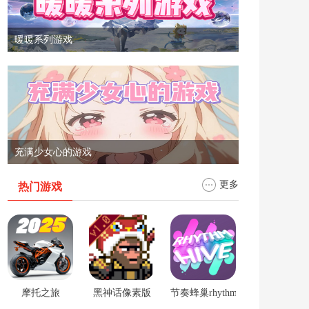
暖暖系列游戏
充满少女心的游戏
更多
热门游戏
摩托之旅
黑神话像素版
节奏蜂巢rhythm hive