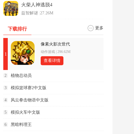
火柴人神逃脱4
益智解谜
|
27.26M
更多
下载排行
像素火影次世代
动作游戏
|
296.62M
1
查看详情
2
植物总动员
3
模拟篮球赛2中文版
4
风云拳击物语中文版
5
模拟火车中文版
6
黑暗料理王