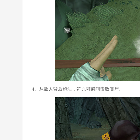
4、从敌人背后施法，符咒可瞬间击败僵尸。