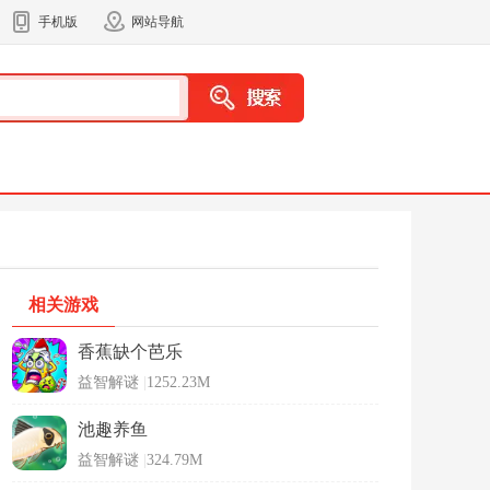
手机版
网站导航
相关游戏
香蕉缺个芭乐
益智解谜
|
1252.23M
池趣养鱼
益智解谜
|
324.79M