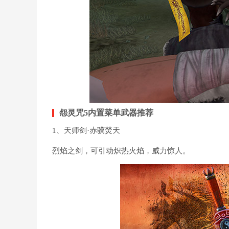
怨灵咒5内置菜单武器推荐
1、天师剑·赤骥焚天
烈焰之剑，可引动炽热火焰，威力惊人。