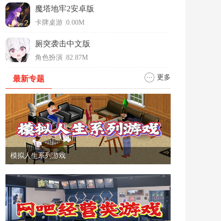
魔塔地牢2安卓版
卡牌桌游
|
0.00M
厕突袭击中文版
角色扮演
|
82.87M
更多
最新专题
模拟人生系列游戏