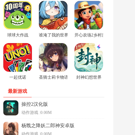
球球大作战
谁淹了我的世界游戏
开心农场2乡村度假中文版
一起优诺
圣骑士莉卡物语安卓手游
封神幻想世界
最新游戏
操控2汉化版
动作游戏
|
0.00M
杨戬之降妖二郎神安卓版
动作游戏
|
0.00M