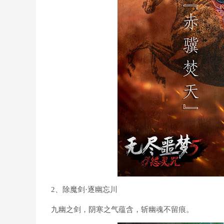
2、除魔剑·逐幽忘川
九幽之剑，阴寒之气蕴含，斩幽魂不留痕。