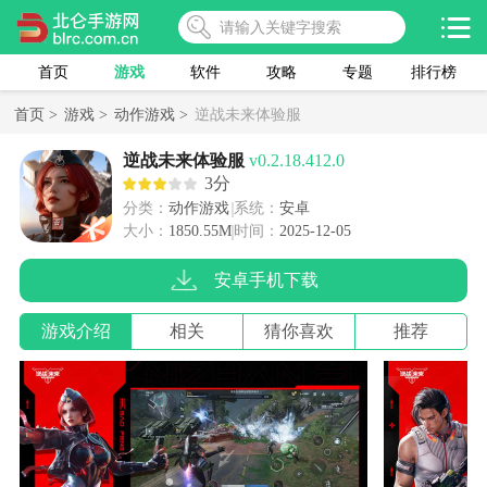
首页
游戏
软件
攻略
专题
排行榜
首页 >
游戏 >
动作游戏 >
逆战未来体验服
逆战未来体验服
v0.2.18.412.0
3分
分类：
动作游戏
系统：
安卓
大小：
1850.55M
时间：
2025-12-05
安卓手机下载
游戏介绍
相关
猜你喜欢
推荐