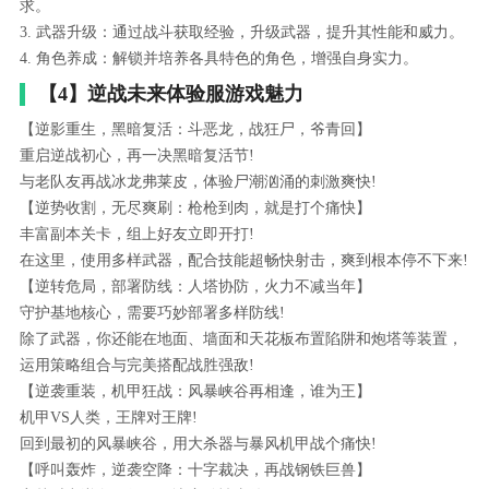
求。
3. 武器升级：通过战斗获取经验，升级武器，提升其性能和威力。
4. 角色养成：解锁并培养各具特色的角色，增强自身实力。
【4】逆战未来体验服游戏魅力
【逆影重生，黑暗复活：斗恶龙，战狂尸，爷青回】
重启逆战初心，再一决黑暗复活节!
与老队友再战冰龙弗莱皮，体验尸潮汹涌的刺激爽快!
【逆势收割，无尽爽刷：枪枪到肉，就是打个痛快】
丰富副本关卡，组上好友立即开打!
在这里，使用多样武器，配合技能超畅快射击，爽到根本停不下来!
【逆转危局，部署防线：人塔协防，火力不减当年】
守护基地核心，需要巧妙部署多样防线!
除了武器，你还能在地面、墙面和天花板布置陷阱和炮塔等装置，
运用策略组合与完美搭配战胜强敌!
【逆袭重装，机甲狂战：风暴峡谷再相逢，谁为王】
机甲VS人类，王牌对王牌!
回到最初的风暴峡谷，用大杀器与暴风机甲战个痛快!
【呼叫轰炸，逆袭空降：十字裁决，再战钢铁巨兽】