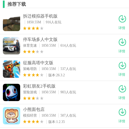
推荐下载
拆迁模拟器手机版
1850.55M
916人在玩
详情
停车场多人中文版
体育竞速
1850.55M
614人在玩
详情
征服高塔中文版
策略塔防
1850.55M
537人在玩
详情
版本:26.3.2
彩虹朋友2手机版
冒险游戏
1850.55M
903人在玩
详情
小熊面包店
模拟经营
1850.55M
507人在玩
详情
版本:1.2.35