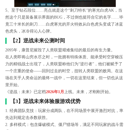
5、至于钻石段位……亮点就是这个“刺刀特长”的寒光白虎AK，当
然这个只是装备展示界面的BUG，不过倒也挺符合它的名字……毕
竟三十米长的刺刀……白虎寒光的开火特效从白色虎头变成了冰蓝
色虎头，冰冷得沁人心脾。
【2】逆战未来公测时间
2095年，康普尼摧毁了人类联盟艰难集结的最后的有生力量。
在人类即将山穷水尽之时，一批拥有特殊体质、能承受时空穿梭压
力的精锐战士出现了，人类联盟称他们为“逆行者”，他们被赋予了
一个庄重的使命——回到过去的时空，扭转人类联盟的败局。在这
场在关乎人类命运的最终一战中，一切在这里结束，但一切也从这
里开始。
《逆战：未来》已定档
2026年1月
上线。未来，才刚刚开始。
【3】逆战未来体验服游戏优势
1. 经典团队竞技：玩家分成两队，在不同场景中展开激烈对抗，率
先达到规定击杀数获胜。
2. 多样模式：包含爆破模式、僵尸猎场等，满足不同玩家的战斗需