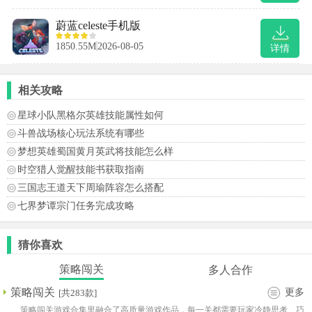
蔚蓝celeste手机版
1850.55M
2026-08-05
详情
相关攻略
星球小队黑格尔英雄技能属性如何
斗兽战场核心玩法系统有哪些
梦想英雄蜀国黄月英武将技能怎么样
时空猎人觉醒技能书获取指南
三国志王道天下周瑜阵容怎么搭配
七界梦谭宗门任务完成攻略
猜你喜欢
策略闯关
多人合作
策略闯关
更多
[共283款]
策略闯关游戏合集里融合了高质量游戏作品，每一关都需要玩家冷静思考、巧