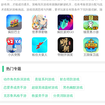
妙布局，才能成功通关。策略闯关游戏有烧脑的解谜机关，也有考验资源分配与战
术搭配的策略挑战。游戏强调思维与判断，要求玩家在有限条件下找到最优解。随
着进程推进，难度与变化同步递增，让策略性与趣味性并存。玩家可在轻松氛围中
锻炼逻辑思维，享受智取胜利的快感。
疯狂巴士
世界弹射物
疯狂派对GO
猫里奥小游
语单机版
中文版
戏
小兵突围
粘住火柴人
明朝开国英
王国保卫战
烈传
6新启程
热门专题
动作角色扮演游戏
悬疑系列游戏
射击塔防游戏
恋爱养成类手游
超级英雄题材游戏
黑色幽默游戏
克苏鲁风格手游
救援类手游
分类消除游戏