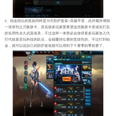
4、铂金段位的奖励同样是30天防护套装+高爆手雷，此外额外增加
一张审判之刃换肤卡。其实很多玩家更希望这些换肤卡变成实打实
的实用性永久武器道具，不过这样一来势必会使得更多玩家加入代
打代练甚至玩科技的队伍，会颠覆排位赛的竞技性的。不过打到铂
金，就可以说自己的防护套装能可以用到下个赛季的季前赛了。