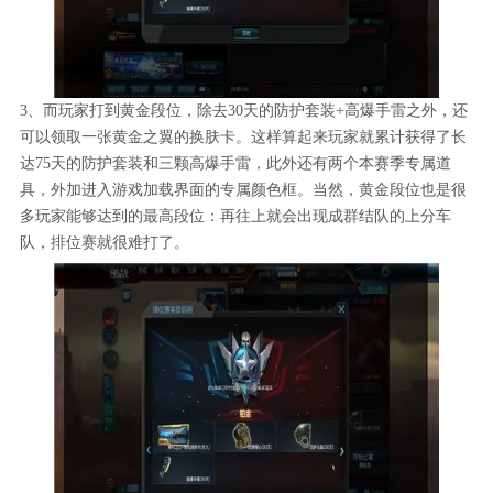
3、而玩家打到黄金段位，除去30天的防护套装+高爆手雷之外，还
可以领取一张黄金之翼的换肤卡。这样算起来玩家就累计获得了长
达75天的防护套装和三颗高爆手雷，此外还有两个本赛季专属道
具，外加进入游戏加载界面的专属颜色框。当然，黄金段位也是很
多玩家能够达到的最高段位：再往上就会出现成群结队的上分车
队，排位赛就很难打了。