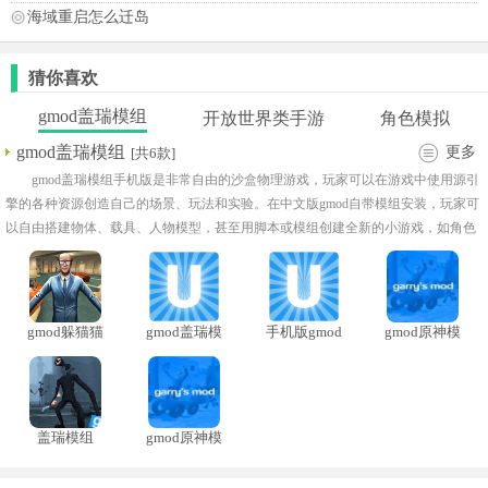
海域重启怎么迁岛
猜你喜欢
gmod盖瑞模组
开放世界类手游
角色模拟
gmod盖瑞模组
更多
[共6款]
gmod盖瑞模组手机版是非常自由的沙盒物理游戏，玩家可以在游戏中使用源引
擎的各种资源创造自己的场景、玩法和实验。在中文版gmod自带模组安装，玩家可
以自由搭建物体、载具、人物模型，甚至用脚本或模组创建全新的小游戏，如角色
扮演、恐怖冒险、射击竞技等。gmod盖瑞模组mod大全社区提供了海量的模组，玩
家几乎可以找到任何想要的玩法扩展，从武器、NPC、地图到自定义道具都应有尽
有！
gmod躲猫猫
gmod盖瑞模
手机版gmod
gmod原神模
内置菜单
组移植版
模组
组完整版
盖瑞模组
gmod原神模
组