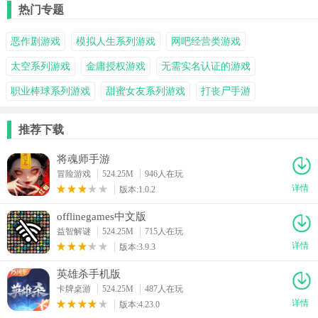
热门专题
恶作剧游戏
模拟人生系列游戏
网吧经营类游戏
太空系列游戏
金庸授权游戏
无需实名认证的游戏
职业棒球系列游戏
甜蜜女友系列游戏
打丧尸手游
推荐下载
将魂师手游
冒险游戏
524.25M
946人在玩
详情
版本:1.0.2
offlinegames中文版
益智解谜
524.25M
715人在玩
详情
版本:3.9.3
英雄杀手机版
卡牌桌游
524.25M
487人在玩
详情
版本:4.23.0