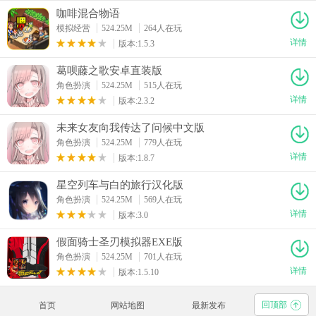
咖啡混合物语
模拟经营
524.25M
264人在玩
详情
版本:1.5.3
葛呗藤之歌安卓直装版
角色扮演
524.25M
515人在玩
详情
版本:2.3.2
未来女友向我传达了问候中文版
角色扮演
524.25M
779人在玩
详情
版本:1.8.7
星空列车与白的旅行汉化版
角色扮演
524.25M
569人在玩
详情
版本:3.0
假面骑士圣刃模拟器EXE版
角色扮演
524.25M
701人在玩
详情
版本:1.5.10
回顶部
首页
网站地图
最新发布