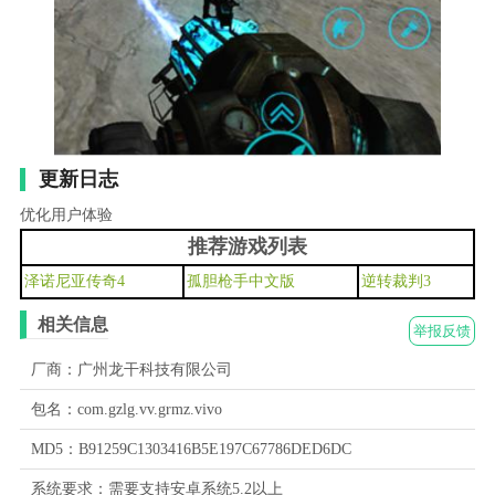
更新日志
优化用户体验
推荐游戏列表
泽诺尼亚传奇4
孤胆枪手中文版
逆转裁判3
相关信息
举报反馈
厂商：广州龙干科技有限公司
包名：com.gzlg.vv.grmz.vivo
MD5：B91259C1303416B5E197C67786DED6DC
系统要求：需要支持安卓系统5.2以上