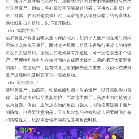
而，这并不意味着无法应对。抛物线或斜向射击的植物便能有效应
对这类僵尸。例如，卷心菜投手便能越过阻碍，直接攻击到后排的
僵尸群体。在面对这类僵尸时，玩家需灵活调整策略，结合直线和
抛物线射击的植物，以打破其防线。
（5）成群类僵尸
成群类僵尸具备召唤大量同伴的能力，如鸽子人僵尸能在短时间内
召唤出众多鸽子僵尸。面对这种局面，穿透伤害和范围攻击的植物
将发挥关键作用。激光豆的激光具有穿透性，可一次性攻击多个僵
尸；而樱桃炸弹则能在短时间内造成巨大爆炸，瞬间消灭大量聚集
的僵尸。在游戏中，提前储备足够的阳光至关重要，以确保在成群
僵尸出现时能及时部署这些高效植物。
（6）装甲类僵尸
装甲类僵尸，如路障、铁桶或甜甜圈护盾的僵尸，以其高防御力著
称，普通攻击难以穿透其防护。面对这类僵尸，高攻击力的植物便
成为首选。例如，玉米加农炮的攻击力强大，能轻松突破装甲僵尸
的防御。但需要注意的是，玉米加农炮的种植和攻击需要时间准备
和策略规划，玩家需合理布局其位置与攻击时机。