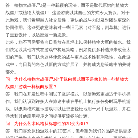
答：植物大战僵尸3是一种新颖的玩法，而不是取代原始的植物大
战僵尸或植物大战僵尸 –这些游戏以其自己的方式令人赞叹。对于
此游戏，我们希望融入社交属性，更快的战斗力以及对团队更深的
协同作用。这些更改意味着对一些旧元素（对不起，割草机）进行
了重新设计，以适应这一新愿景。
此外，您不再需要将向日葵放在草坪上以保持植物大军的抽水。我
们决定以其他方式在游戏中构建策略，例如提供多种选择来改善太
阳的产生，我们认为这将使您的战斗更具战术性和刺激性。在此游
戏中，向日葵的角色以新的方式扩展了，并将成为您策略中的关键
部分。
问：为什么植物大战僵尸3处于纵向模式而不是像其他一些植物大
战僵尸游戏一样横向放置？
答：我们在开发过程中测试了竖屏模式，以使游戏更加适于手机操
作。我们认识到许多人在旅途中或在手机上执行多任务时玩手机游
戏。以纵向模式显示游戏可以让您更轻松地用一只手玩游戏，并在
游戏和其他应用程序之间提供更流畅的过渡。
问：为什么艺术风格从标志性的2D变为3D？
答：我们喜欢原始游戏中的2D艺术，但希望为我们的品牌提供更多