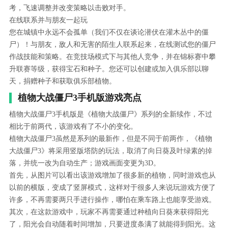
考，飞速调整并改变策略以击败对手。
在线联系并与朋友一起玩
您在城镇中永远不会孤单（我们不仅在谈论潜伏在灌木丛中的僵
尸）！与朋友，敌人和无害的陌生人联系起来，在线测试您的僵尸
作战技能和策略。在竞技场模式下与其他人竞争，并在锦标赛中攀
升联赛等级，获得宝石和种子。您还可以创建或加入俱乐部以聊
天，捐赠种子和获取俱乐部植物。
植物大战僵尸3手机版游戏亮点
植物大战僵尸3手机版是《植物大战僵尸》系列的全新续作，不过
相比于前两代，该游戏有了不小的变化。
植物大战僵尸3虽然是系列的最新作，但是不同于前两作，《植物
大战僵尸3》将采用竖版塔防的玩法，取消了向日葵及叶绿素的掉
落，并统一改为自动生产；游戏画面变更为3D。
首先，从图片可以看出该游戏增加了很多新的植物，同时游戏也从
以前的横版，变成了竖屏模式，这样对于很多人来说玩游戏方便了
许多，不再需要两只手进行操作，哪怕在乘车路上也能享受游戏。
其次，在这款游戏中，玩家不再需要通过种植向日葵来获得阳光
了，阳光会自动随着时间增加，只要进度条满了就能得到阳光。这