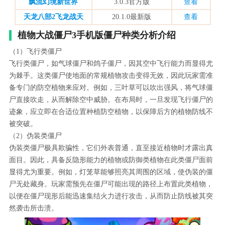
飘流幻境新世界
3.0.3官方版
查看
天龙八部2飞龙战天
20.1.0最新版
查看
植物大战僵尸3手机版僵尸种类分析介绍
（1）飞行类僵尸
飞行类僵尸，如气球僵尸和鸽子僵尸，因其空中飞行能力而显得尤
为棘手。这类僵尸使地面的常规植物攻击变得无效，因此玩家需准
备专门的防空植物来应对。例如，三叶草可以吹出强风，将气球僵
尸直接吹走，从而解除空中威胁。在布局时，一旦发现飞行僵尸的
迹象，应立即在合适位置种植防空植物，以保障后方的植物防线不
被突破。
（2）伪装类僵尸
伪装类僵尸极具欺骗性，它们外表普通，直至接近植物时才露出真
面目。因此，具备反隐形能力的植物或防御类植物在此类僵尸面前
显得尤为重要。例如，灯笼草能够照亮其周围的区域，使伪装的僵
尸无处藏身。玩家需预先在僵尸可能出现的路径上布置此类植物，
以便在僵尸现形后能迅速集结火力进行攻击，从而防止防线被其突
然袭击所击溃。