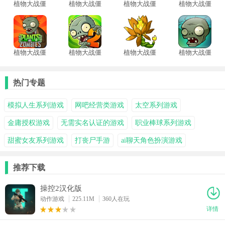
植物大战僵
植物大战僵
植物大战僵
植物大战僵
尸第五人格
尸3手机版
尸杂交版
尸3经典版
版
植物大战僵
植物大战僵
植物大战僵
植物大战僵
尸1原版
尸2国际服
尸斗蛐蛐融
户年度版汉
合版
化版
热门专题
模拟人生系列游戏
网吧经营类游戏
太空系列游戏
金庸授权游戏
无需实名认证的游戏
职业棒球系列游戏
甜蜜女友系列游戏
打丧尸手游
ai聊天角色扮演游戏
推荐下载
操控2汉化版
动作游戏
225.11M
360人在玩
详情