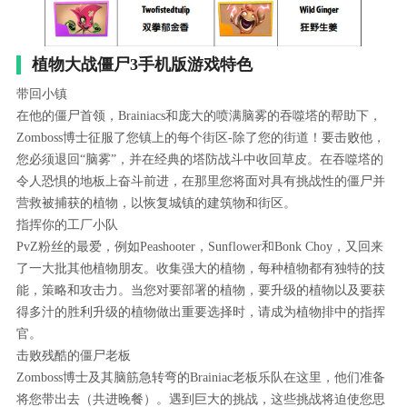
植物大战僵尸3手机版游戏特色
带回小镇
在他的僵尸首领，Brainiacs和庞大的喷满脑雾的吞噬塔的帮助下，
Zomboss博士征服了您镇上的每个街区-除了您的街道！要击败他，
您必须退回“脑雾”，并在经典的塔防战斗中收回草皮。在吞噬塔的
令人恐惧的地板上奋斗前进，在那里您将面对具有挑战性的僵尸并
营救被捕获的植物，以恢复城镇的建筑物和街区。
指挥你的工厂小队
PvZ粉丝的最爱，例如Peashooter，Sunflower和Bonk Choy，又回来
了一大批其他植物朋友。收集强大的植物，每种植物都有独特的技
能，策略和攻击力。当您对要部署的植物，要升级的植物以及要获
得多汁的胜利升级的植物做出重要选择时，请成为植物排中的指挥
官。
击败残酷的僵尸老板
Zomboss博士及其脑筋急转弯的Brainiac老板乐队在这里，他们准备
将您带出去（共进晚餐）。遇到巨大的挑战，这些挑战将迫使您思