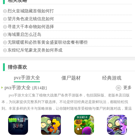
相关攻略
烈火皇城隐藏首领如何打
望月角色凌北镜信息如何
寻道大千本命物如何选择
海域重启怎么迁岛
无限暖暖和必胜客黄金盛宴联动套餐有哪些
东煌纪斥笔豪龙灵兽如何养成
猜你喜欢
pvz手游大全
僵尸题材
经典游戏
pvz手游大全
更多
[共14款]
pvz手游大全汇集了植物大战僵尸各类手游版本，包括国际版、老版本及旧版
本，为玩家提供完整系列下载选择。不论是怀旧经典还是新鲜玩法，都能轻松找
到。丰富多样的关卡与策略体验，让你随时随地享受植物与僵尸的刺激对战，重温
或探索pvz的无限乐趣。