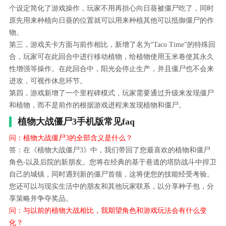
个设定简化了游戏操作，玩家不用再担心向日葵被僵尸吃了，同时
原先用来种植向日葵的位置就可以用来种植其他可以抵御僵尸的作
物。
第三，游戏关卡方面与前作相比，新增了名为“Taco Time”的特殊回
合，玩家可在此回合中进行移动植物，给植物使用玉米卷使其永久
性增强等操作。在此回合中，阳光会停止生产，并且僵尸也不会来
进攻，可视作休息环节。
第四，游戏新增了一个里程碑模式，玩家需要通过升级来发现僵尸
和植物，而不是前作的根据游戏进程来发现植物和僵尸。
植物大战僵尸3手机版常见faq
问：植物大战僵尸3的全部含义是什么？
答：在《植物大战僵尸3》中，我们带回了您最喜欢的植物和僵尸
角色-以及后院的新朋友。您将在经典的基于巷道的塔防战斗中捍卫
自己的城镇，同时遇到新的僵尸首领，这将使您的技能经受考验。
您还可以与现实生活中的朋友和其他玩家联系，以分享种子包，分
享策略并争夺奖品。
问：与以前的植物大战相比，我期望角色和游戏玩法会有什么变
化？