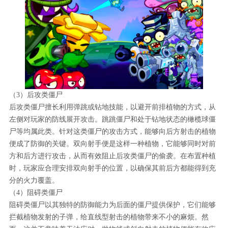
（3）后攻类僵尸
后攻类僵尸擅长利用弹跳或钻地技能，以避开前排植物的方式，从
左侧对玩家的防线展开攻击。跳跳僵尸和处于钻地状态的橄榄球僵
尸等均属此类。针对这类僵尸的攻击方式，能够向后方射击的植物
便成了防御的关键。双向射手便是这样一种植物，它能够同时对前
方和后方进行攻击，从而有效阻止后攻类僵尸的偷袭。在布置种植
时，玩家应合理安排双向射手的位置，以确保其前后方都能得到充
分的火力覆盖。
（4）阻碍类僵尸
阻碍类僵尸以其独特的防御能力为后面的僵尸提供保护，它们能够
拦截植物发射的子弹，给直线型射击的植物带来不小的麻烦。然