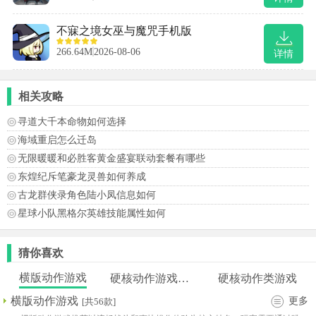
不寐之境女巫与魔咒手机版
266.64M
2026-08-06
详情
相关攻略
寻道大千本命物如何选择
海域重启怎么迁岛
无限暖暖和必胜客黄金盛宴联动套餐有哪些
东煌纪斥笔豪龙灵兽如何养成
古龙群侠录角色陆小凤信息如何
星球小队黑格尔英雄技能属性如何
猜你喜欢
横版动作游戏
硬核动作游戏精选
硬核动作类游戏
横版动作游戏
更多
[共56款]