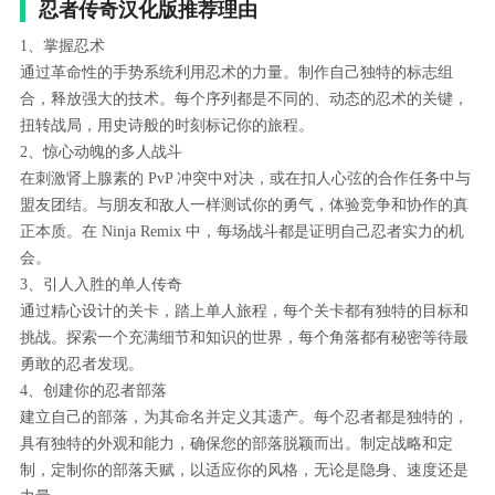
忍者传奇汉化版推荐理由
1、掌握忍术
通过革命性的手势系统利用忍术的力量。制作自己独特的标志组
合，释放强大的技术。每个序列都是不同的、动态的忍术的关键，
扭转战局，用史诗般的时刻标记你的旅程。
2、惊心动魄的多人战斗
在刺激肾上腺素的 PvP 冲突中对决，或在扣人心弦的合作任务中与
盟友团结。与朋友和敌人一样测试你的勇气，体验竞争和协作的真
正本质。在 Ninja Remix 中，每场战斗都是证明自己忍者实力的机
会。
3、引人入胜的单人传奇
通过精心设计的关卡，踏上单人旅程，每个关卡都有独特的目标和
挑战。探索一个充满细节和知识的世界，每个角落都有秘密等待最
勇敢的忍者发现。
4、创建你的忍者部落
建立自己的部落，为其命名并定义其遗产。每个忍者都是独特的，
具有独特的外观和能力，确保您的部落脱颖而出。制定战略和定
制，定制你的部落天赋，以适应你的风格，无论是隐身、速度还是