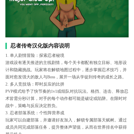
忍者传奇汉化版内容说明
1. 单人剧情冒险：探索忍者秘境
游戏设有逐关推进的主线剧情，每个关卡都配有独立目标、地形设
计和隐藏挑战。玩家将在解锁地图过程中，逐步掌握忍术技巧，并
面对愈发强大的敌人与Boss，展开一场从学徒到传奇的成长之路。
2. 多人竞技场：即时反应的比拼
PVP模式给予了快节奏的1v1或组队对抗玩法。格挡、连击、释放忍
术皆需分秒计算，对手的每个动作都可能是破绽或陷阱。在限时对
战中，策略与反应决定胜负。
3. 忍者部落系统：个性阵营养成
玩家可以自建部落，并邀请好友加入，解锁专属部落天赋树。通过
成员共同完成部落任务，提升整体声望值，从而在世界排名中获得