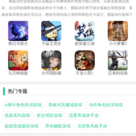
横版动作游戏推荐以流畅战斗和爽快操作体验为核心特色，玩家需要通过跳
跃、攻击和技能释放挑战各种关卡与敌人。横版动作类手游合集融合冒险探索、装
备收集和角色成长等玩法，拥有丰富的战斗系统和精彩关卡设计。横版动作游戏下
载大全适合喜欢操作挑战和热血战斗的玩家。
奥日与萤火
不寐之境女
新笑傲江湖
小小梦魇3
意志手机移
巫与魔咒手
汉化版
中文版
植版
机版
九日移植版
火环国际服
天龙八部2
忍者的信条
飞龙在天
中文版
热门专题
ai聊天角色扮演游戏
类银河恶魔城游戏
动作角色扮演游戏
悬疑系列游戏
射击塔防游戏
恋爱养成类手游
超级英雄题材游戏
黑色幽默游戏
克苏鲁风格手游