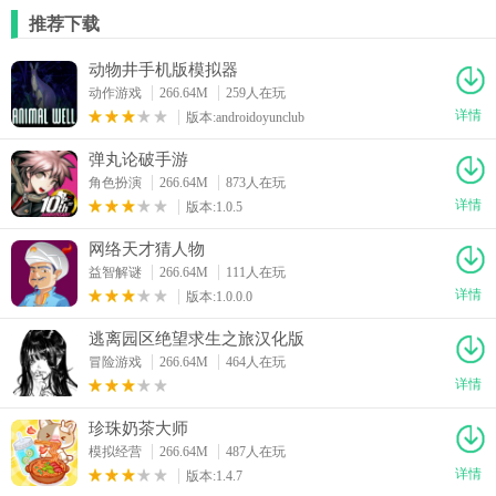
推荐下载
动物井手机版模拟器
动作游戏
266.64M
259人在玩
详情
版本:androidoyunclub
弹丸论破手游
角色扮演
266.64M
873人在玩
详情
版本:1.0.5
网络天才猜人物
益智解谜
266.64M
111人在玩
详情
版本:1.0.0.0
逃离园区绝望求生之旅汉化版
冒险游戏
266.64M
464人在玩
详情
珍珠奶茶大师
模拟经营
266.64M
487人在玩
详情
版本:1.4.7