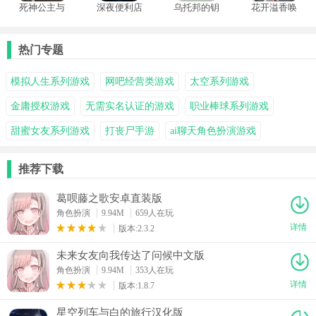
死神公主与
深夜便利店
乌托邦的钥
花开溢香唤
异书馆的怪
最后一班客
匙
春来汉化版
物中文版
人
热门专题
模拟人生系列游戏
网吧经营类游戏
太空系列游戏
金庸授权游戏
无需实名认证的游戏
职业棒球系列游戏
甜蜜女友系列游戏
打丧尸手游
ai聊天角色扮演游戏
推荐下载
葛呗藤之歌安卓直装版
角色扮演
9.94M
659人在玩
详情
版本:2.3.2
未来女友向我传达了问候中文版
角色扮演
9.94M
353人在玩
详情
版本:1.8.7
星空列车与白的旅行汉化版