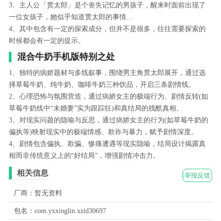
3、主人公「贯太郎」是个丧失记忆的男孩子，醒来时面前出现了
一位女孩子，她似乎知道贯太郎的事情…
4、其中包含有一定的探索成分，但并不是很多，往往需要探索的
时候都会有一定的提示。
混合牛奶手机版特别之处
1、独特的病娇题材与多线叙事，围绕男主角贯太郎展开，通过选
择草莓牛奶、纯牛奶、咖啡牛奶三种饮品，开启三条剧情线。
2、心理恐怖与氛围营造，通过病娇女主的极端行为、剧情反转(如
草莓牛奶线中“未婚妻”实为跟踪狂)和真结局的残酷真相。
3、对现实问题的隐喻与反思，通过病娇女主的行为(如草莓牛奶的
偏执等)映射现实中的极端情感、欺诈与暴力，赋予剧情深度。
4、剧情包含偏执、欺骗、惨痛遭遇等现实隐喻，结局设计揭露真
相而非传统意义上的“好结局”，增强剧情冲击力。
相关信息
举报反馈
厂商：暂无资料
包名：com.yxxinglin.xzid30697