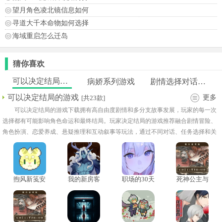
望月角色凌北镜信息如何
寻道大千本命物如何选择
海域重启怎么迁岛
猜你喜欢
可以决定结局的游戏
病娇系列游戏
剧情选择对话类游戏
可以决定结局的游戏
更多
[共23款]
可以决定结局的游戏下载拥有高自由度剧情和多分支故事发展，玩家的每一次
选择都有可能影响角色命运和最终结局。玩家决定结局的游戏推荐融合剧情冒险、
角色扮演、恋爱养成、悬疑推理和互动叙事等玩法，通过不同对话、任务选择和关
键事件推动故事发展。选择决定结局的游戏合集拥有多个隐藏结局、角色专属路线
和丰富剧情分支。
煦风新笺安
我的新房客
职场的30天
死神公主与
卓版
汉化
游戏手机版
异书馆的怪
物