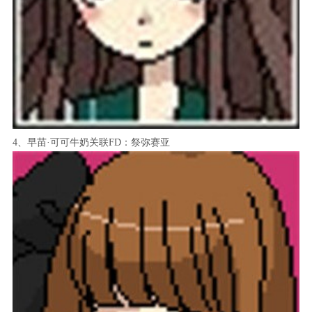
4、早苗·可可牛奶关联FD：祭弥赛亚