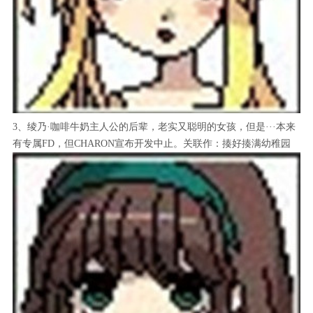
3、绫乃·咖啡牛奶主人公的后辈，老实又聪明的女孩，但是···本来
有专属FD，但CHARON宣布开发中止。关联作：揍好揍满幼稚园