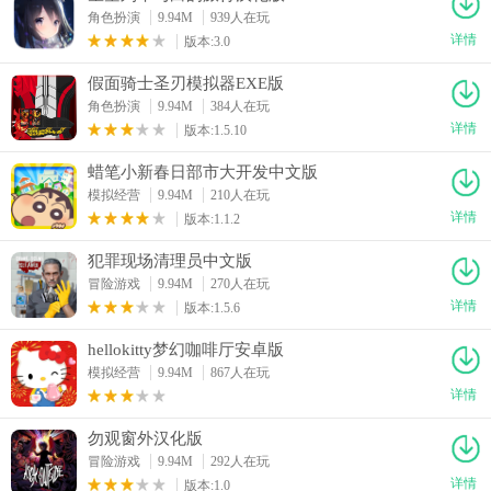
角色扮演
9.94M
939人在玩
详情
版本:3.0
假面骑士圣刃模拟器EXE版
角色扮演
9.94M
384人在玩
详情
版本:1.5.10
蜡笔小新春日部市大开发中文版
模拟经营
9.94M
210人在玩
详情
版本:1.1.2
犯罪现场清理员中文版
冒险游戏
9.94M
270人在玩
详情
版本:1.5.6
hellokitty梦幻咖啡厅安卓版
模拟经营
9.94M
867人在玩
详情
勿观窗外汉化版
冒险游戏
9.94M
292人在玩
详情
版本:1.0