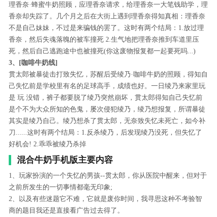
理香奈·蜂蜜牛奶照顾，应理香奈请求，给理香奈一大笔钱助学，理
香奈却失踪了。几个月之后在大街上遇到理香奈得知真相：理香奈
不是自己妹妹，不过是来骗钱的罢了。这时有两个结局：1.放过理
香奈，然后失魂落魄的被车撞死 2.生气地把理香奈推到车道里压
死，然后自己逃跑途中也被撞死(你这废物报复都一起要死吗...)
3、[咖啡牛奶线]
贯太郎被暴徒击打致失忆，苏醒后受绫乃·咖啡牛奶的照顾，得知自
己失忆前是学校里有名的足球高手，成绩也好。一日绫乃来家里玩
是 玩 没错，裤子都要脱了绫乃突然崩坏，贯太郎得知自己失忆前
是个不为大众所知的色鬼，屡次侵犯绫乃，绫乃想报复，所谓暴徒
其实是绫乃自己。绫乃想杀了贯太郎，无奈致失忆未死亡，如今补
刀......这时有两个结局：1.反杀绫乃，后发现绫乃没死，但失忆了
好机会! 2.乖乖被绫乃杀掉
混合牛奶手机版主要内容
1、玩家扮演的一个失忆的男孩--贯太郎，你从医院中醒来，但对于
之前所发生的一切事情都毫无印象;
2、以及有些迷题它不难，它就是废你时间，我寻思这种不考验智
商的题目我还是直接看广告过去得了。