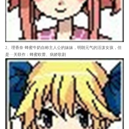
2、理香奈·蜂蜜牛奶自称主人公的妹妹，明朗元气的活泼女孩，但
是···关联作：蜂蜜欧蕾、病娇歌剧