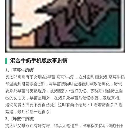
混合牛奶手机版故事剧情
1、[草莓牛奶线]
贯太郎明明有了女朋友(早苗·可可牛奶)，在外面对痴女渚·草莓牛奶
却温柔到引发误会(渣)，与早苗接吻时被渚看到导致渚黑化，渚想
要杀死早苗时突然现身，被渚慌乱中击打失忆。苏醒后相信渚是自
己的女朋友，早苗是痴女，在渚杀死早苗后记忆恢复，发现真相。
渚询问贯太郎要不要自己死。这时有两个结局：1.看着渚自杀 2.抱
紧渚，最后和渚一起自杀
2、[蜂蜜牛奶线]
贯太郎父母双亡有妹有房，继承大笔遗产，出车祸失忆后和被妹妹