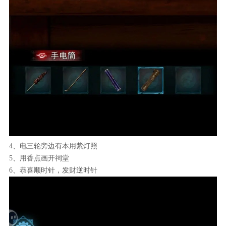
4、电三轮旁边有本用紫灯照
5、用香点画开祠堂
6、恭喜顺时针，发财逆时针