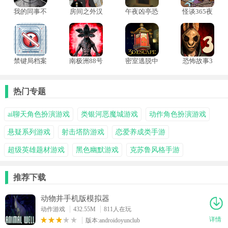
我的同事不
房间之外汉
午夜凶亭恐
怪谈365夜
是人
化版
怖游戏
禁键局档案
南极洲88号
密室逃脱中
恐怖故事3
归零层
汉化版
国式房间3d
女巫中文版
游戏
热门专题
ai聊天角色扮演游戏
类银河恶魔城游戏
动作角色扮演游戏
悬疑系列游戏
射击塔防游戏
恋爱养成类手游
超级英雄题材游戏
黑色幽默游戏
克苏鲁风格手游
推荐下载
动物井手机版模拟器
动作游戏
432.55M
811人在玩
详情
版本:androidoyunclub