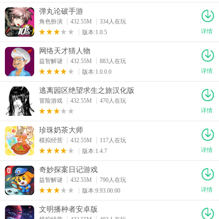
弹丸论破手游
角色扮演
432.55M
334人在玩
详情
版本:1.0.5
网络天才猜人物
益智解谜
432.55M
883人在玩
详情
版本:1.0.0.0
逃离园区绝望求生之旅汉化版
冒险游戏
432.55M
470人在玩
详情
珍珠奶茶大师
模拟经营
432.55M
117人在玩
详情
版本:1.4.7
奇妙探案日记游戏
益智解谜
432.55M
790人在玩
详情
版本:9.93.00.00
文明播种者安卓版