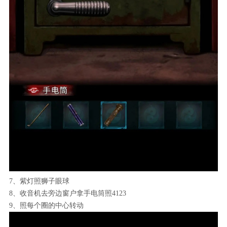
7、紫灯照狮子眼球
8、收音机去旁边窗户拿手电筒照4123
9、照每个圈的中心转动