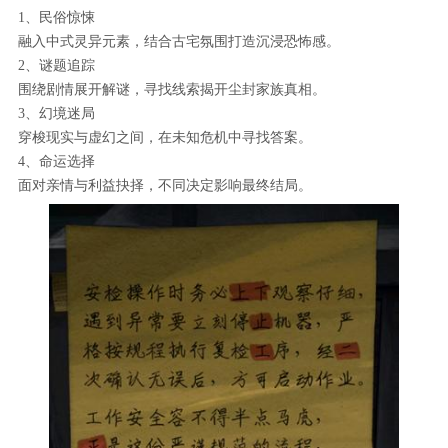
1、民俗惊悚
融入中式灵异元素，结合古宅氛围打造沉浸恐怖感。
2、谜题追踪
围绕剧情展开解谜，寻找线索揭开尘封家族真相。
3、幻境迷局
穿梭现实与虚幻之间，在未知危机中寻找答案。
4、命运选择
面对亲情与利益抉择，不同决定影响最终结局。