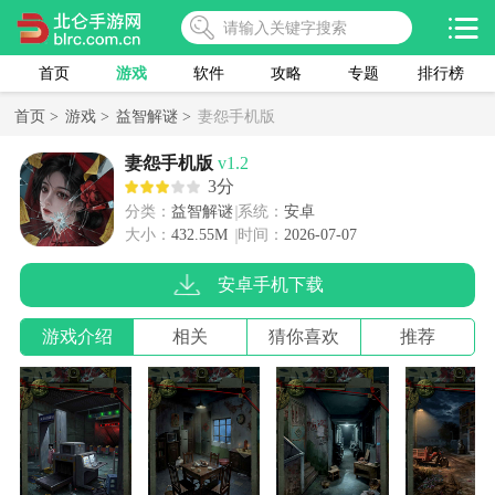
首页
游戏
软件
攻略
专题
排行榜
首页 >
游戏 >
益智解谜 >
妻怨手机版
妻怨手机版
v1.2
3分
分类：
益智解谜
系统：
安卓
大小：
432.55M
时间：
2026-07-07
安卓手机下载
游戏介绍
相关
猜你喜欢
推荐