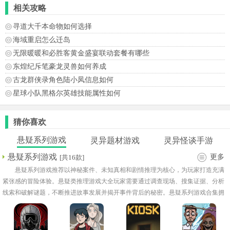
相关攻略
寻道大千本命物如何选择
海域重启怎么迁岛
无限暖暖和必胜客黄金盛宴联动套餐有哪些
东煌纪斥笔豪龙灵兽如何养成
古龙群侠录角色陆小凤信息如何
星球小队黑格尔英雄技能属性如何
猜你喜欢
悬疑系列游戏
灵异题材游戏
灵异怪谈手游
悬疑系列游戏
更多
[共16款]
悬疑系列游戏推荐以神秘案件、未知真相和剧情推理为核心，为玩家打造充满
紧张感的冒险体验。悬疑类推理游戏大全玩家需要通过调查现场、搜集证据、分析
线索和破解谜题，不断推进故事发展并揭开事件背后的秘密。悬疑系列游戏合集拥
有丰富的剧情分支和多重结局，适合喜欢烧脑推理和沉浸式故事体验的玩家。