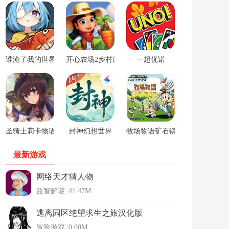
谁淹了我的世界游戏
开心农场2乡村度假中文版
一起优诺
圣骑士莉卡物语安卓手游
封神幻想世界
牧场物语矿石镇的伙伴们男孩版
最新游戏
网络天才猜人物
益智解谜
|
41.47M
逃离园区绝望求生之旅汉化版
冒险游戏
|
0.00M