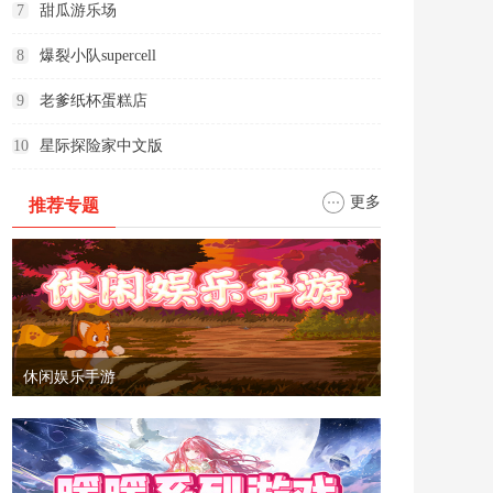
7
甜瓜游乐场
8
爆裂小队supercell
9
老爹纸杯蛋糕店
10
星际探险家中文版
更多
推荐专题
休闲娱乐手游