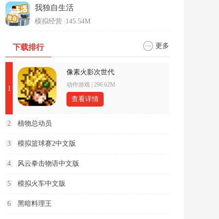
我独自生活
模拟经营
|
145.54M
更多
下载排行
像素火影次世代
动作游戏
|
296.62M
1
查看详情
2
植物总动员
3
模拟篮球赛2中文版
4
风云拳击物语中文版
5
模拟火车中文版
6
黑暗料理王