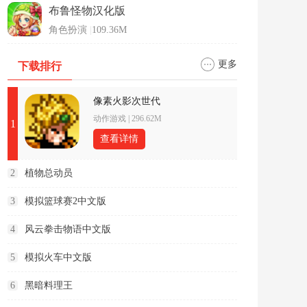
布鲁怪物汉化版
角色扮演
|
109.36M
更多
下载排行
像素火影次世代
动作游戏
|
296.62M
1
查看详情
2
植物总动员
3
模拟篮球赛2中文版
4
风云拳击物语中文版
5
模拟火车中文版
6
黑暗料理王