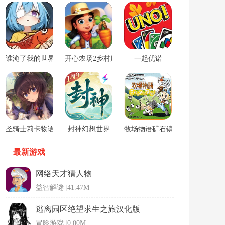
谁淹了我的世界游戏
开心农场2乡村度假中文版
一起优诺
圣骑士莉卡物语安卓手游
封神幻想世界
牧场物语矿石镇的伙伴们男孩版
最新游戏
网络天才猜人物
益智解谜
|
41.47M
逃离园区绝望求生之旅汉化版
冒险游戏
|
0.00M