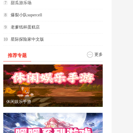
7
甜瓜游乐场
8
爆裂小队supercell
9
老爹纸杯蛋糕店
10
星际探险家中文版
更多
推荐专题
休闲娱乐手游