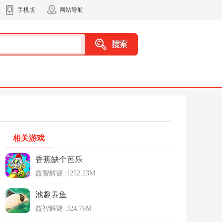
手机版
网站导航
相关游戏
香蕉缺个芭乐
益智解谜
|
1252.23M
池趣养鱼
益智解谜
|
324.79M