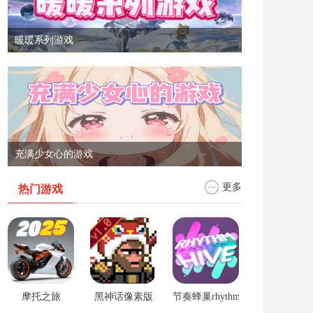
暖暖系列游戏
充满少女心的游戏
更多
热门游戏
摩托之旅
黑神话像素版
节奏蜂巢rhythm hive