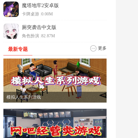
魔塔地牢2安卓版
卡牌桌游
|
0.00M
厕突袭击中文版
角色扮演
|
82.87M
更多
最新专题
模拟人生系列游戏