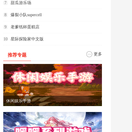
7
甜瓜游乐场
8
爆裂小队supercell
9
老爹纸杯蛋糕店
10
星际探险家中文版
更多
推荐专题
休闲娱乐手游