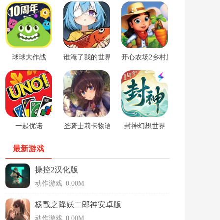
球球大作战
谁淹了我的世界游戏
开心农场2乡村度假中文版
一起优诺
圣骑士莉卡物语安卓手游
封神幻想世界
最新游戏
操控2汉化版
动作游戏
|
0.00M
杨戬之降妖二郎神安卓版
动作游戏
|
0.00M