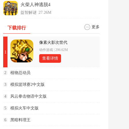
火柴人神逃脱4
益智解谜
|
27.26M
更多
下载排行
像素火影次世代
动作游戏
|
296.62M
1
查看详情
2
植物总动员
3
模拟篮球赛2中文版
4
风云拳击物语中文版
5
模拟火车中文版
6
黑暗料理王