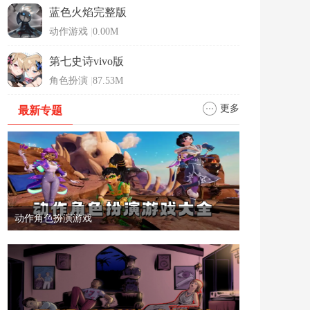
蓝色火焰完整版
动作游戏
|
0.00M
第七史诗vivo版
角色扮演
|
87.53M
更多
最新专题
动作角色扮演游戏