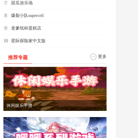
7
甜瓜游乐场
8
爆裂小队supercell
9
老爹纸杯蛋糕店
10
星际探险家中文版
更多
推荐专题
休闲娱乐手游