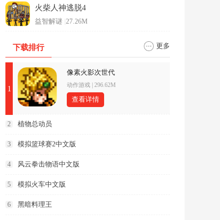
火柴人神逃脱4
益智解谜
|
27.26M
更多
下载排行
像素火影次世代
动作游戏
|
296.62M
1
查看详情
2
植物总动员
3
模拟篮球赛2中文版
4
风云拳击物语中文版
5
模拟火车中文版
6
黑暗料理王