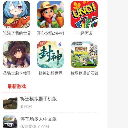
谁淹了我的世界游戏
开心农场2乡村度假中文版
一起优诺
圣骑士莉卡物语安卓手游
封神幻想世界
牧场物语矿石镇的伙伴们男孩版
最新游戏
拆迁模拟器手机版
|
0.00M
停车场多人中文版
体育竞速
|
0.00M