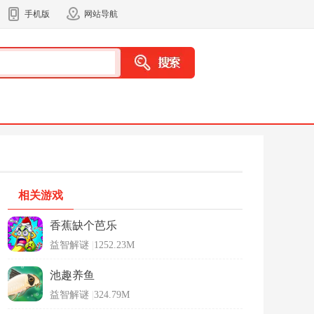
手机版
网站导航
相关游戏
香蕉缺个芭乐
益智解谜
|
1252.23M
池趣养鱼
益智解谜
|
324.79M