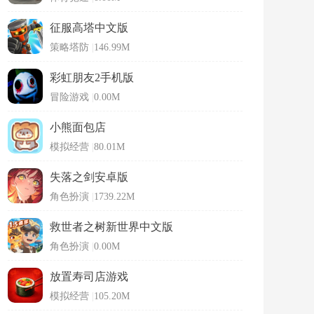
征服高塔中文版
策略塔防
|
146.99M
彩虹朋友2手机版
冒险游戏
|
0.00M
小熊面包店
模拟经营
|
80.01M
失落之剑安卓版
角色扮演
|
1739.22M
救世者之树新世界中文版
角色扮演
|
0.00M
放置寿司店游戏
模拟经营
|
105.20M