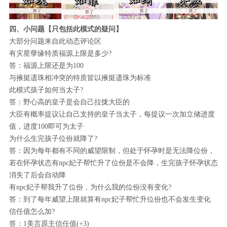
四、小问题【只包括此模式的疑问】
大部分问题来自此动态评论区
有灾星孽缘特质福源上限是多少?
答：福源上限还是为100
与掖挺遗珠相冲突的特质皆以掖挺遗珠为标准
此模式孩子如何当太子?
答：野心高的皇子是会自己拉拢大臣的
大臣有概率提议让自己支持的皇子当太子，每提议一次加立储进度
值，进度100即可为太子
为什么生完孩子位份就降了?
答：因为每年都有不同的威望限制，但处于怀孕时是无法降位份，
若在怀孕状态有npc妃子帮忙升了位份是不会降，生完孩子怀孕状态
消失了后会自动降
有npc妃子帮我升了位份，为什么我的位份没有变化?
答：到了每年威望上限就算有npc妃子帮忙升位份也不会发生变化
信任值怎么加?
答：1美言原主信任值(+3)