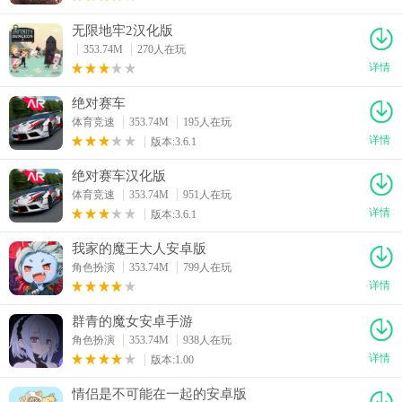
无限地牢2汉化版
353.74M
270人在玩
详情
绝对赛车
体育竞速
353.74M
195人在玩
详情
版本:3.6.1
绝对赛车汉化版
体育竞速
353.74M
951人在玩
详情
版本:3.6.1
我家的魔王大人安卓版
角色扮演
353.74M
799人在玩
详情
群青的魔女安卓手游
角色扮演
353.74M
938人在玩
详情
版本:1.00
情侣是不可能在一起的安卓版