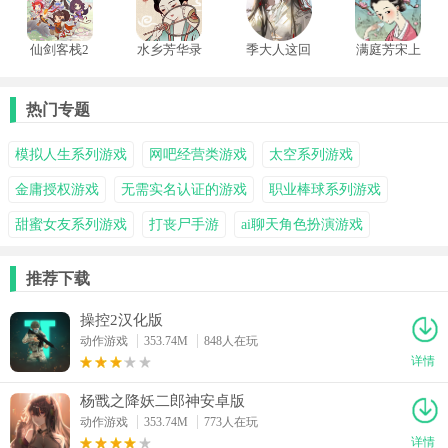
仙剑客栈2
水乡芳华录
季大人这回
满庭芳宋上
手机版
真的寄了完
繁华手机版
结版
热门专题
模拟人生系列游戏
网吧经营类游戏
太空系列游戏
金庸授权游戏
无需实名认证的游戏
职业棒球系列游戏
甜蜜女友系列游戏
打丧尸手游
ai聊天角色扮演游戏
推荐下载
操控2汉化版
动作游戏
353.74M
848人在玩
详情
杨戬之降妖二郎神安卓版
动作游戏
353.74M
773人在玩
详情