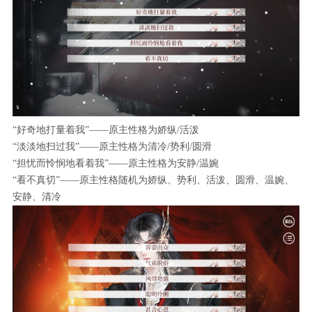
“好奇地打量着我”——原主性格为娇纵/活泼
“淡淡地扫过我”——原主性格为清冷/势利/圆滑
“担忧而怜悯地看着我”——原主性格为安静/温婉
“看不真切”——原主性格随机为娇纵、势利、活泼、圆滑、温婉、
安静、清冷