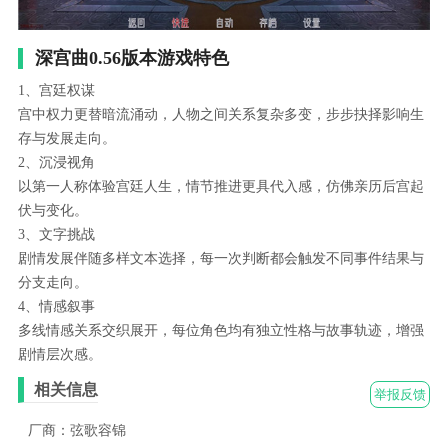
深宫曲0.56版本游戏特色
1、宫廷权谋
宫中权力更替暗流涌动，人物之间关系复杂多变，步步抉择影响生
存与发展走向。
2、沉浸视角
以第一人称体验宫廷人生，情节推进更具代入感，仿佛亲历后宫起
伏与变化。
3、文字挑战
剧情发展伴随多样文本选择，每一次判断都会触发不同事件结果与
分支走向。
4、情感叙事
多线情感关系交织展开，每位角色均有独立性格与故事轨迹，增强
剧情层次感。
相关信息
举报反馈
厂商：弦歌容锦