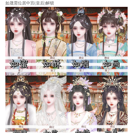
如晟需位居中宫(皇后)解锁