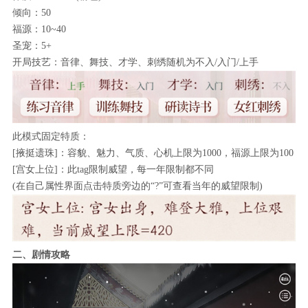
倾向：50
福源：10~40
圣宠：5+
开局技艺：音律、舞技、才学、刺绣随机为不入/入门/上手
此模式固定特质：
[掖挺遗珠]：容貌、魅力、气质、心机上限为1000，福源上限为100
[宫女上位]：此tag限制威望，每一年限制都不同
(在自己属性界面点击特质旁边的“?”可查看当年的威望限制)
二、剧情攻略