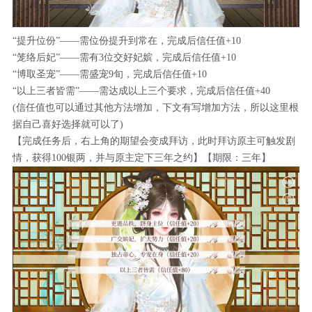
“提升位份”——需位份提升到常在，完成后信任值+10
“笼络后妃”——需有3位交好妃嫔，完成后信任值+10
“博取圣宠”——需盛宠9旬，完成后信任值+10
“以上三者皆需”——需达成以上三个要求，完成后信任值+40
(信任值也可以通过其他方法增加，下文有写增加方法，所以这里根
据自己喜好选择就可以了)
【完成任务后，右上角的期望会变成拜访，此时拜访原主可触发剧
情，获得100银两，并与原主定下三年之约】【期限：三年】