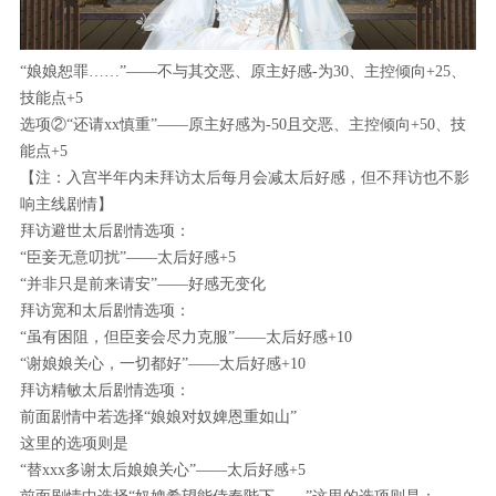
“娘娘恕罪……”——不与其交恶、原主好感-为30、主控倾向+25、
技能点+5
选项②“还请xx慎重”——原主好感为-50且交恶、主控倾向+50、技
能点+5
【注：入宫半年内未拜访太后每月会减太后好感，但不拜访也不影
响主线剧情】
拜访避世太后剧情选项：
“臣妾无意叨扰”——太后好感+5
“并非只是前来请安”——好感无变化
拜访宽和太后剧情选项：
“虽有困阻，但臣妾会尽力克服”——太后好感+10
“谢娘娘关心，一切都好”——太后好感+10
拜访精敏太后剧情选项：
前面剧情中若选择“娘娘对奴婢恩重如山”
这里的选项则是
“替xxx多谢太后娘娘关心”——太后好感+5