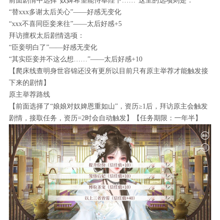
前面剧情中选择“奴婢希望能侍奉陛下……”这里的选项则是：
“替xxx多谢太后关心”——好感无变化
“xxx不喜同臣妾来往”——太后好感+5
拜访擅权太后剧情选项：
“臣妾明白了”——好感无变化
“其实臣妾并不这么想……”——太后好感+10
【爬床线查明身世容锦还没有更所以目前只有原主举荐才能触发接
下来的剧情】
原主举荐路线
【前面选择了“娘娘对奴婢恩重如山”，资历≥1后，拜访原主会触发
剧情，接取任务，资历=2时会自动触发】【任务期限：一年半】