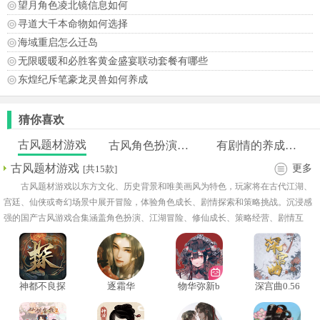
望月角色凌北镜信息如何
寻道大千本命物如何选择
海域重启怎么迁岛
无限暖暖和必胜客黄金盛宴联动套餐有哪些
东煌纪斥笔豪龙灵兽如何养成
猜你喜欢
古风题材游戏
古风角色扮演游戏
有剧情的养成游戏
古风题材游戏
更多
[共15款]
古风题材游戏以东方文化、历史背景和唯美画风为特色，玩家将在古代江湖、
宫廷、仙侠或奇幻场景中展开冒险，体验角色成长、剧情探索和策略挑战。沉浸感
强的国产古风游戏合集涵盖角色扮演、江湖冒险、修仙成长、策略经营、剧情互
动、战斗竞技和收集养成等丰富内容。玩家可以进入不同朝代背景或架空世界，扮
演侠客、修行者、将领等角色，通过完成任务、提升实力和探索地图，逐步揭开隐
藏故事。
神都不良探
逐霜华
物华弥新b
深宫曲0.56
手游
服
版本