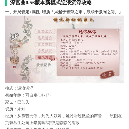
深宫曲0.56版本新模式逆浪沉浮攻略
一、开局设定+属性+特质「风起于青萍之末，浪成于微澜之间。」
模式：逆浪沉浮
初始年龄：可自定(14~17)
家世：已佚失
资历：未知
经历：从孤苦无依，到为人奴婢，她聆听过微尘的声音——试图在
荆棘丛生处向上攀爬吗?亦或是静静的消散