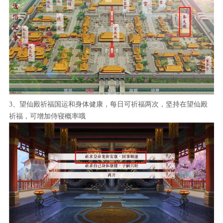
3、望仙殿祈福国运和身体健康，每日可祈福两次，坚持在望仙殿
祈福，可增加侍寝概率哦