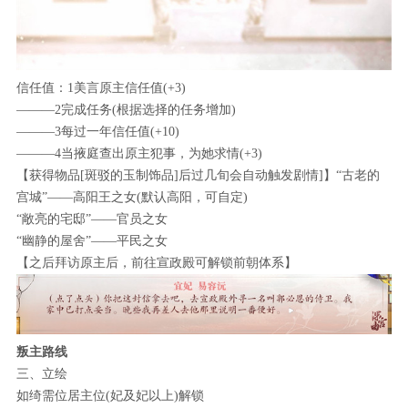
信任值：1美言原主信任值(+3)
———2完成任务(根据选择的任务增加)
———3每过一年信任值(+10)
———4当掖庭查出原主犯事，为她求情(+3)
【获得物品[斑驳的玉制饰品]后过几旬会自动触发剧情]】“古老的
宫城”——高阳王之女(默认高阳，可自定)
“敞亮的宅邸”——官员之女
“幽静的屋舍”——平民之女
【之后拜访原主后，前往宣政殿可解锁前朝体系】
叛主路线
三、立绘
如绮需位居主位(妃及妃以上)解锁