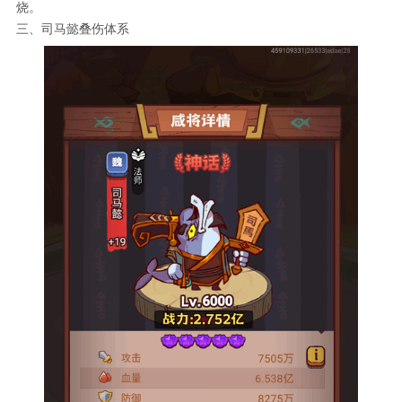
烧。
三、司马懿叠伤体系