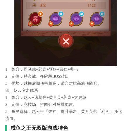
1、阵容：司马懿+郭嘉+甄姬+曹仁+典韦
2、定位：持久战、多阶段BOSS战。
3、优势：越拖后期伤害越高，适合对抗高减伤阵容。
四、赵云突击体系
1、阵容：赵云+诸葛亮+黄月英+郭嘉+太史慈
2、定位：竞技场、推图针对后排脆皮。
3、鱼灵选择：赵云带「焰神」提升暴击，黄月英带「利刃」强化
流血。
咸鱼之王无双版游戏特色