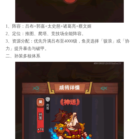
1、阵容：吕布+郭嘉+太史慈+诸葛亮+蔡文姬
2、定位：推图、爬塔、竞技场全能阵容。
3、资源分配：优先升满吕布至4000级，鱼灵选择「骇浪」或「协
力」提升暴击与破甲。
二、孙策多核体系