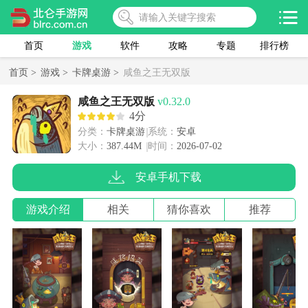
首页
游戏
软件
攻略
专题
排行榜
首页 >
游戏 >
卡牌桌游 >
咸鱼之王无双版
咸鱼之王无双版
v0.32.0
4分
分类：
卡牌桌游
系统：
安卓
大小：
387.44M
时间：
2026-07-02
安卓手机下载
游戏介绍
相关
猜你喜欢
推荐