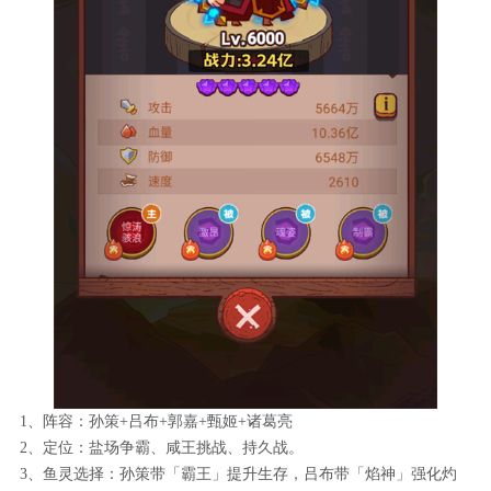
1、阵容：孙策+吕布+郭嘉+甄姬+诸葛亮
2、定位：盐场争霸、咸王挑战、持久战。
3、鱼灵选择：孙策带「霸王」提升生存，吕布带「焰神」强化灼