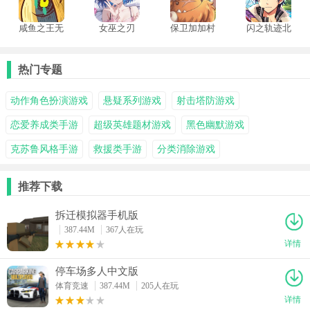
咸鱼之王无
女巫之刃
保卫加加村
闪之轨迹北
双版
方战役
热门专题
动作角色扮演游戏
悬疑系列游戏
射击塔防游戏
恋爱养成类手游
超级英雄题材游戏
黑色幽默游戏
克苏鲁风格手游
救援类手游
分类消除游戏
推荐下载
拆迁模拟器手机版
387.44M
367人在玩
详情
停车场多人中文版
体育竞速
387.44M
205人在玩
详情