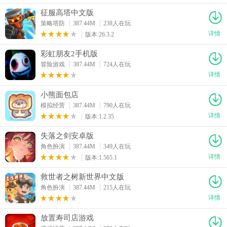
征服高塔中文版
策略塔防
387.44M
238人在玩
详情
版本:26.3.2
彩虹朋友2手机版
冒险游戏
387.44M
724人在玩
详情
小熊面包店
模拟经营
387.44M
790人在玩
详情
版本:1.2.35
失落之剑安卓版
角色扮演
387.44M
349人在玩
详情
版本:1.565.1
救世者之树新世界中文版
角色扮演
387.44M
215人在玩
详情
放置寿司店游戏