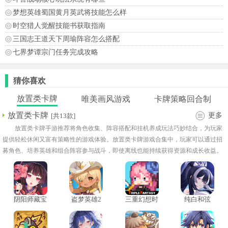
梦想英雄蜀国黄月英武将技能怎么样
时空猎人觉醒技能书获取指南
三国志王道天下周瑜阵容怎么搭配
七界梦谭宗门任务完成攻略
猜你喜欢
放置类卡牌
唯美画风游戏
卡牌策略回合制
放置类卡牌
更多
[共13款]
放置类卡牌手游推荐将角色收集、阵容搭配和挂机养成玩法巧妙结合，为玩家
提供轻松休闲又富有策略性的游戏体验。放置类卡牌游戏合集中，玩家可以通过招
募角色、培养英雄和组合阵容参与战斗，即使离线也能持续获得资源和成长收益。
放置类卡牌回合制游戏大全拥有低负担、高回报的特点，是许多玩家喜爱的原因。
阴阳师藏宝
盗梦英雄2
三重幻想时
纯白和弦
阁
幻野
光手机版