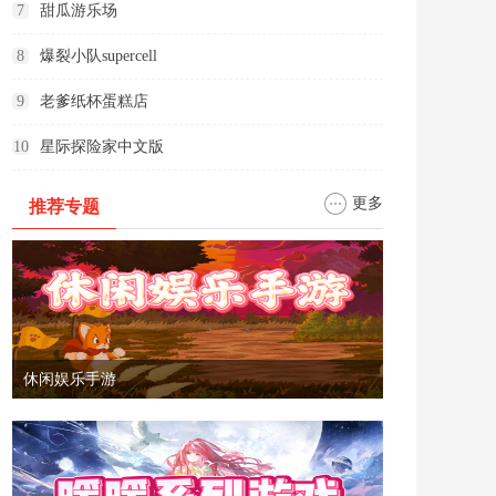
7
甜瓜游乐场
8
爆裂小队supercell
9
老爹纸杯蛋糕店
10
星际探险家中文版
更多
推荐专题
休闲娱乐手游