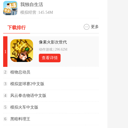
我独自生活
模拟经营
|
145.54M
更多
下载排行
像素火影次世代
动作游戏
|
296.62M
1
查看详情
2
植物总动员
3
模拟篮球赛2中文版
4
风云拳击物语中文版
5
模拟火车中文版
6
黑暗料理王