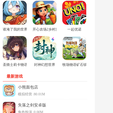
谁淹了我的世界游戏
开心农场2乡村度假中文版
一起优诺
圣骑士莉卡物语安卓手游
封神幻想世界
牧场物语矿石镇的伙伴们男孩版
最新游戏
小熊面包店
模拟经营
|
80.01M
失落之剑安卓版
角色扮演
|
0.00M