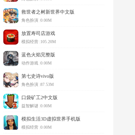
救世者之树新世界中文版
角色扮演
|
0.00M
放置寿司店游戏
模拟经营
|
105.20M
蓝色火焰完整版
动作游戏
|
0.00M
第七史诗vivo版
角色扮演
|
87.53M
口袋矿工2中文版
益智解谜
|
0.00M
模拟生活3D虚拟世界手机版
模拟经营
|
0.00M