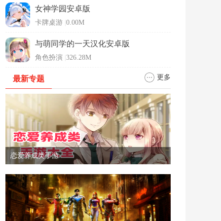
女神学园安卓版
卡牌桌游
|
0.00M
与萌同学的一天汉化安卓版
角色扮演
|
326.28M
更多
最新专题
恋爱养成类手游