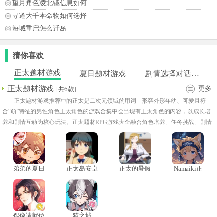
望月角色凌北镜信息如何
寻道大千本命物如何选择
海域重启怎么迁岛
猜你喜欢
正太题材游戏
夏日题材游戏
剧情选择对话类游戏
正太题材游戏
更多
[共6款]
正太题材游戏推荐中的正太是二次元领域的用词，形容外形年幼、可爱且符
合“萌”特征的男性角色正太角色的游戏合集中会出现有正太角色的内容，以成长培
养和剧情互动为核心玩法。正太题材RPG游戏大全融合角色培养、任务挑战、剧情
探索和收集养成等元素。
弟弟的夏日
正太岛安卓
正太的暑假
Namaiki正
祭
汉化版
太做梦模拟
器
偶像请就位
猫之城