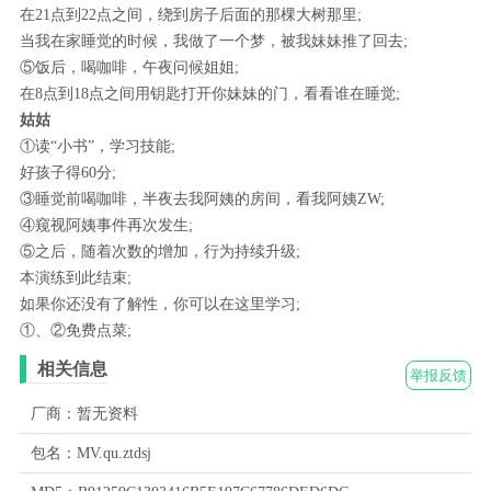
在21点到22点之间，绕到房子后面的那棵大树那里;
当我在家睡觉的时候，我做了一个梦，被我妹妹推了回去;
⑤饭后，喝咖啡，午夜问候姐姐;
在8点到18点之间用钥匙打开你妹妹的门，看看谁在睡觉;
姑姑
①读“小书”，学习技能;
好孩子得60分;
③睡觉前喝咖啡，半夜去我阿姨的房间，看我阿姨ZW;
④窥视阿姨事件再次发生;
⑤之后，随着次数的增加，行为持续升级;
本演练到此结束;
如果你还没有了解性，你可以在这里学习;
①、②免费点菜;
相关信息
举报反馈
厂商：暂无资料
包名：MV.qu.ztdsj