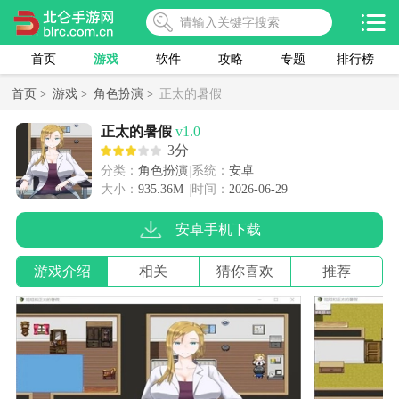
首页
游戏
软件
攻略
专题
排行榜
首页 >
游戏 >
角色扮演 >
正太的暑假
正太的暑假
v1.0
3分
分类：
角色扮演
系统：
安卓
大小：
935.36M
时间：
2026-06-29
安卓手机下载
游戏介绍
相关
猜你喜欢
推荐