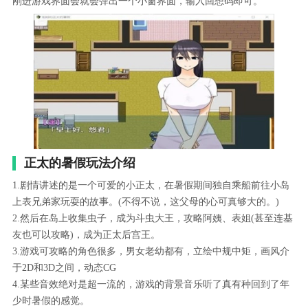
刚进游戏界面会就会弹出一个小窗界面，输入回想码即可。
正太的暑假玩法介绍
1.剧情讲述的是一个可爱的小正太，在暑假期间独自乘船前往小岛
上表兄弟家玩耍的故事。(不得不说，这父母的心可真够大的。)
2.然后在岛上收集虫子，成为斗虫大王，攻略阿姨、表姐(甚至连基
友也可以攻略)，成为正太后宫王。
3.游戏可攻略的角色很多，男女老幼都有，立绘中规中矩，画风介
于2D和3D之间，动态CG
4.某些音效绝对是超一流的，游戏的背景音乐听了真有种回到了年
少时暑假的感觉。