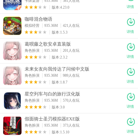
卡牌桌游
935.36M
581人在玩
详情
版本:4.23.0
咖啡混合物语
模拟经营
935.36M
421人在玩
详情
版本:1.5.3
葛呗藤之歌安卓直装版
角色扮演
935.36M
201人在玩
详情
版本:2.3.2
未来女友向我传达了问候中文版
角色扮演
935.36M
989人在玩
详情
版本:1.8.7
星空列车与白的旅行汉化版
角色扮演
935.36M
570人在玩
详情
版本:3.0
假面骑士圣刃模拟器EXE版
角色扮演
935.36M
373人在玩
详情
版本:1.5.10