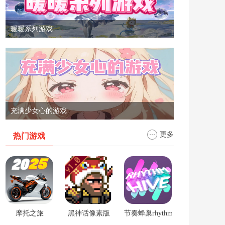
暖暖系列游戏
充满少女心的游戏
更多
热门游戏
摩托之旅
黑神话像素版
节奏蜂巢rhythm hive