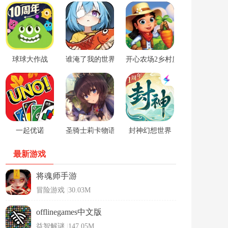
球球大作战
谁淹了我的世界游戏
开心农场2乡村度假中文版
一起优诺
圣骑士莉卡物语安卓手游
封神幻想世界
最新游戏
将魂师手游
冒险游戏
|
30.03M
offlinegames中文版
益智解谜
|
147.05M