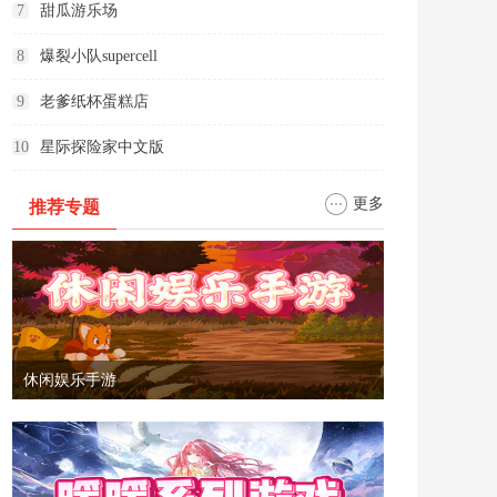
7
甜瓜游乐场
8
爆裂小队supercell
9
老爹纸杯蛋糕店
10
星际探险家中文版
更多
推荐专题
休闲娱乐手游