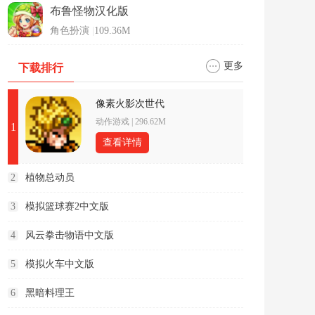
布鲁怪物汉化版
角色扮演
|
109.36M
更多
下载排行
像素火影次世代
动作游戏
|
296.62M
1
查看详情
2
植物总动员
3
模拟篮球赛2中文版
4
风云拳击物语中文版
5
模拟火车中文版
6
黑暗料理王