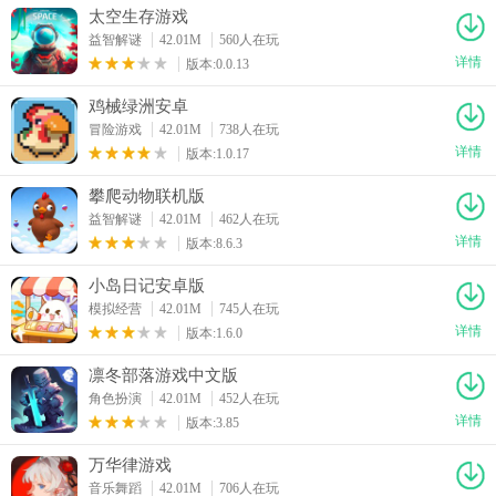
太空生存游戏
益智解谜
42.01M
560人在玩
详情
版本:0.0.13
鸡械绿洲安卓
冒险游戏
42.01M
738人在玩
详情
版本:1.0.17
攀爬动物联机版
益智解谜
42.01M
462人在玩
详情
版本:8.6.3
小岛日记安卓版
模拟经营
42.01M
745人在玩
详情
版本:1.6.0
凛冬部落游戏中文版
角色扮演
42.01M
452人在玩
详情
版本:3.85
万华律游戏
音乐舞蹈
42.01M
706人在玩