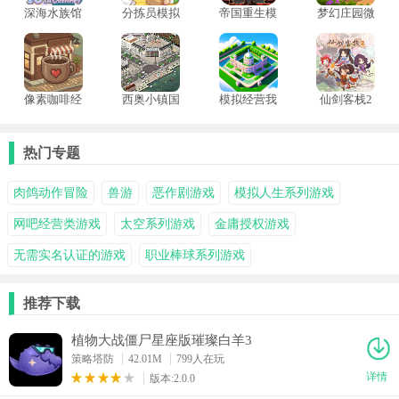
深海水族馆
分拣员模拟
帝国重生模
梦幻庄园微
经典版
器手机版
拟器
信版
像素咖啡经
西奥小镇国
模拟经营我
仙剑客栈2
营模拟器
际版
的大学
手机版
热门专题
肉鸽动作冒险
兽游
恶作剧游戏
模拟人生系列游戏
网吧经营类游戏
太空系列游戏
金庸授权游戏
无需实名认证的游戏
职业棒球系列游戏
推荐下载
植物大战僵尸星座版璀璨白羊3
策略塔防
42.01M
799人在玩
详情
版本:2.0.0