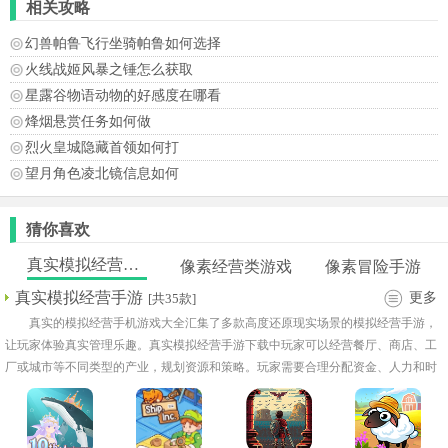
相关攻略
幻兽帕鲁飞行坐骑帕鲁如何选择
火线战姬风暴之锤怎么获取
星露谷物语动物的好感度在哪看
烽烟悬赏任务如何做
烈火皇城隐藏首领如何打
望月角色凌北镜信息如何
猜你喜欢
真实模拟经营手游
像素经营类游戏
像素冒险手游
真实模拟经营手游
更多
[共35款]
真实的模拟经营手机游戏大全汇集了多款高度还原现实场景的模拟经营手游，
让玩家体验真实管理乐趣。真实模拟经营手游下载中玩家可以经营餐厅、商店、工
厂或城市等不同类型的产业，规划资源和策略。玩家需要合理分配资金、人力和时
间，确保业务持续发展和盈利增长。3d真实的模拟器游戏多款游戏提供丰富的任务
和事件系统，让经营过程充满挑战与趣味！