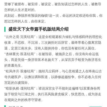
受够了被摆布，被安排，被设定，被告知该过怎样的人生，被教导
怎样的人生才是对的。
此刻起，挣脱所有预设的枷锁!这一次，命运的决定权还给你我，你
想过怎样的人生，由你来定。
盛世天下女帝篇手机版结局介绍
“云外之境·完美结局”：这是全程规避权力倾轧与情感羁绊的理想化
收束，不恋权、不沉溺，三次婉拒封后辞官，最终带着心腹离宫隐
退，定居江南水乡。没有人能挟持你，你也没有被任何人困住。
“杏林重光·医圣结局”：在被毁容、被抛弃之后，你没有向命运低
头，而是凭借一身济世医术名扬天下，从深宫弃子蜕变为救济苍生
的青囊先生。
“松风伴月·双修结局”：抛却凡尘羁绊，与心意相通之人在终南山古
寺共建医庐，以佛法调和医道，以静修超越纷争。你不必卷入任何
宫廷的尔虞我诈。
“暗影执棋·谍间结局”：谁说深宫女子不能剑走偏锋?以双重身份周
旋于朝堂与江湖之间，执行高风险肃贪赈灾，快意恩仇，成为游走
在规则之外的秩序守望者。