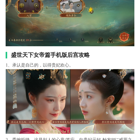
盛世天下女帝篇手机版后宫攻略
1、承认是自己的，以得贵妃欢心。
2、委婉拒绝，这是别人的心意/答应，向贵妃示好-触发BE“威严之