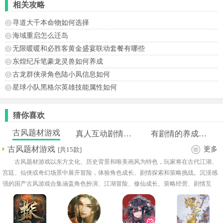
相关攻略
寻道大千本命物如何选择
海域重启怎么迁岛
无限暖暖和必胜客黄金盛宴联动套餐有哪些
东煌纪斥笔豪龙灵兽如何养成
古龙群侠录角色陆小凤信息如何
星球小队黑格尔英雄技能属性如何
猜你喜欢
古风题材游戏
真人互动剧情类游戏
有剧情的养成游戏
古风题材游戏
更多
[共15款]
古风题材游戏以东方文化、历史背景和唯美画风为特色，玩家将在古代江湖、
宫廷、仙侠或奇幻场景中展开冒险，体验角色成长、剧情探索和策略挑战。沉浸感
强的国产古风游戏合集涵盖角色扮演、江湖冒险、修仙成长、策略经营、剧情互
动、战斗竞技和收集养成等丰富内容。玩家可以进入不同朝代背景或架空世界，扮
演侠客、修行者、将领等角色，通过完成任务、提升实力和探索地图，逐步揭开隐
藏故事。