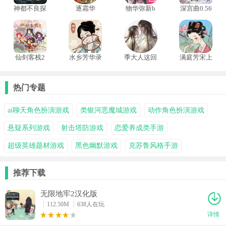
神都不良探
逐霜华
物华弥新b
深宫曲0.56
手游
服
版本
仙剑客栈2
水乡芳华录
季大人这回
满庭芳宋上
手机版
真的寄了完
繁华手机版
结版
热门专题
ai聊天角色扮演游戏
类银河恶魔城游戏
动作角色扮演游戏
悬疑系列游戏
射击塔防游戏
恋爱养成类手游
超级英雄题材游戏
黑色幽默游戏
克苏鲁风格手游
推荐下载
无限地牢2汉化版
112.50M
638人在玩
详情