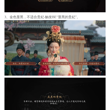
3、金色显黑，不适合贵妃-触发BE“显黑的贵妃”。