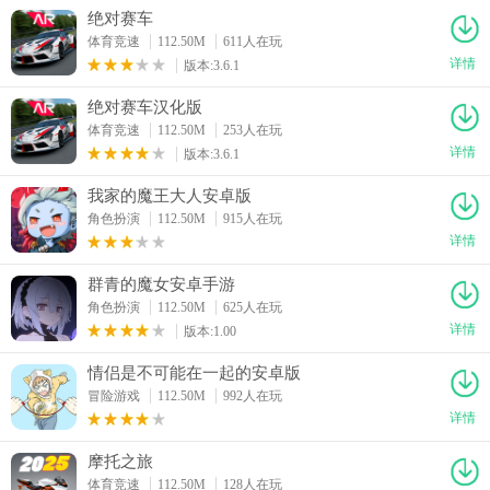
绝对赛车
体育竞速
112.50M
611人在玩
详情
版本:3.6.1
绝对赛车汉化版
体育竞速
112.50M
253人在玩
详情
版本:3.6.1
我家的魔王大人安卓版
角色扮演
112.50M
915人在玩
详情
群青的魔女安卓手游
角色扮演
112.50M
625人在玩
详情
版本:1.00
情侣是不可能在一起的安卓版
冒险游戏
112.50M
992人在玩
详情
摩托之旅
体育竞速
112.50M
128人在玩