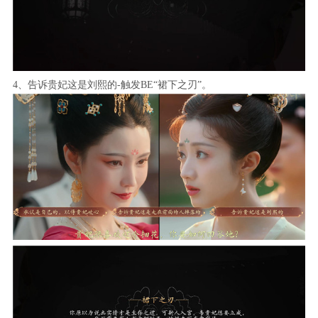
4、告诉贵妃这是刘熙的-触发BE“裙下之刃”。