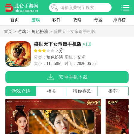
首页
游戏
软件
攻略
专题
排行榜
首页 >
游戏 >
角色扮演 >
盛世天下女帝篇手机版
盛世天下女帝篇手机版
v1.0
3分
分类：
角色扮演
系统：
安卓
大小：
112.50M
时间：
2026-06-27
安卓手机下载
游戏介绍
相关
猜你喜欢
推荐