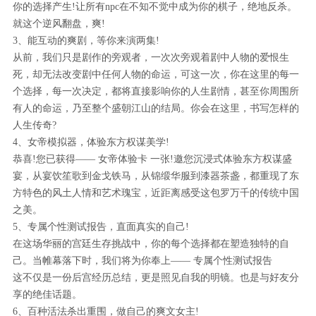
你的选择产生!让所有npc在不知不觉中成为你的棋子，绝地反杀。
就这个逆风翻盘，爽!
3、能互动的爽剧，等你来演两集!
从前，我们只是剧作的旁观者，一次次旁观着剧中人物的爱恨生
死，却无法改变剧中任何人物的命运，可这一次，你在这里的每一
个选择，每一次决定，都将直接影响你的人生剧情，甚至你周围所
有人的命运，乃至整个盛朝江山的结局。你会在这里，书写怎样的
人生传奇?
4、女帝模拟器，体验东方权谋美学!
恭喜!您已获得—— 女帝体验卡 一张!邀您沉浸式体验东方权谋盛
宴，从宴饮笙歌到金戈铁马，从锦缎华服到漆器茶盏，都重现了东
方特色的风土人情和艺术瑰宝，近距离感受这包罗万千的传统中国
之美。
5、专属个性测试报告，直面真实的自己!
在这场华丽的宫廷生存挑战中，你的每个选择都在塑造独特的自
己。当帷幕落下时，我们将为你奉上—— 专属个性测试报告
这不仅是一份后宫经历总结，更是照见自我的明镜。也是与好友分
享的绝佳话题。
6、百种活法杀出重围，做自己的爽文女主!