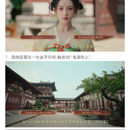
7、我倒是要住一住血手印房-触发BE“鬼屋吃人”。