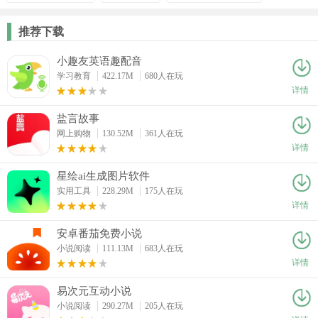
推荐下载
小趣友英语趣配音
学习教育
422.17M
680人在玩
详情
盐言故事
网上购物
130.52M
361人在玩
详情
星绘ai生成图片软件
实用工具
228.29M
175人在玩
详情
安卓番茄免费小说
小说阅读
111.13M
683人在玩
详情
易次元互动小说
小说阅读
290.27M
205人在玩