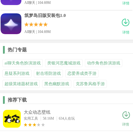
AI聊天 | 104.69M
详情
筑梦岛旧版安装包1.0
AI聊天 | 104.69M
详情
热门专题
ai聊天角色扮演游戏
类银河恶魔城游戏
动作角色扮演游戏
悬疑系列游戏
射击塔防游戏
恋爱养成类手游
超级英雄题材游戏
黑色幽默游戏
克苏鲁风格手游
推荐下载
大众动态壁纸
实用工具
58.16M
634人在玩
详情