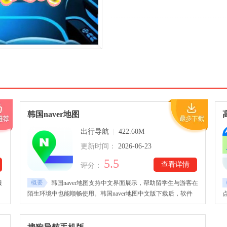
韩国naver地图
出行导航
|
422.60M
更新时间：
2026-06-23
5.5
查看详情
评分：
概要
服
韩国naver地图支持中文界面展示，帮助留学生与游客在
陌生环境中也能顺畅使用。韩国naver地图中文版下载后，软件
内置完整韩国地区地图数据，出行信息覆盖全面，无论是城市主
干道还是小众区域，都能清晰呈现路线与位置指引。还提供便捷
的搜索入口，可快速查找公交、地铁等公共交通站点，同时整合