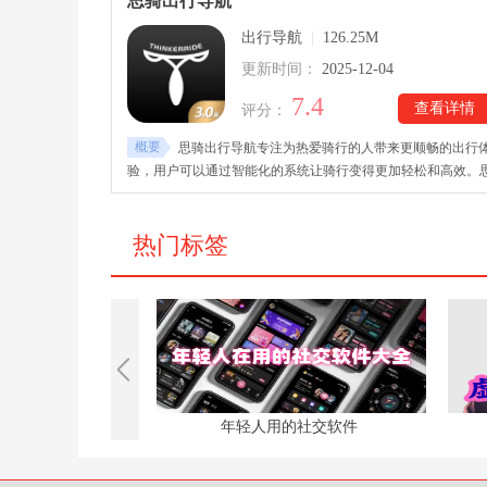
思骑出行导航
出行导航
|
126.25M
更新时间：
2025-12-04
7.4
查看详情
评分：
概要
思骑出行导航专注为热爱骑行的人带来更顺畅的出行
验，用户可以通过智能化的系统让骑行变得更加轻松和高效。
骑出行导航下载安装后，用户可以直接实时获取路线信息、速
度、里程和轨迹等数据，还能自动规划最佳路线。内置的语音
航功能让用户无需频繁低头看屏幕，就能安全前行，同时精准
热门标签
定位服务也能快速找到附近的网点。整体操作便捷，功能全面
提高了骑行的安全性，也让骑行过程更具乐趣与效率。
的辅助工具
年轻人用的社交软件