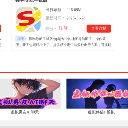
搜狗导航手机版
周边生活信息，一键即可获取附近推荐。
出行导航
|
118.09M
更新时间：
2025-11-28
8.9
查看详情
评分：
概要
体
搜狗导航手机版app是专业的地图导航助手，操作简
思
便，新手也能轻松上手。提供精准定位与多种出行方案，可实时
查看路段交通状况，并智能推荐最佳路线，让出行更高效顺畅。
导
搜狗导航手机版2026最新版支持语音导航，一键开启即可引导前
的
往目的地，无需频繁查看手机，方便安全。无论驾车、步行还是
，
公共交通，搜狗地图都能为用户提供直观、智能的导航体验，是
日常出行的可靠助手。
虚拟男友AI聊天
虚拟伴侣ai模拟