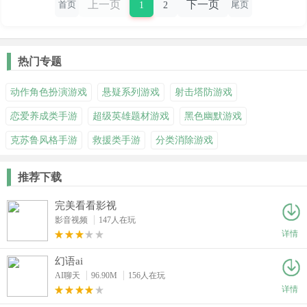
上一页
下一页
1
2
首页
尾页
热门专题
动作角色扮演游戏
悬疑系列游戏
射击塔防游戏
恋爱养成类手游
超级英雄题材游戏
黑色幽默游戏
克苏鲁风格手游
救援类手游
分类消除游戏
推荐下载
完美看看影视
影音视频
147人在玩
详情
幻语ai
AI聊天
96.90M
156人在玩
详情