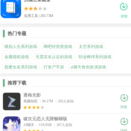
实用工具 | 263.73M
详情
热门专题
模拟人生系列游戏
网吧经营类游戏
太空系列游戏
金庸授权游戏
无需实名认证的游戏
职业棒球系列游戏
甜蜜女友系列游戏
打丧尸手游
ai聊天角色扮演游戏
推荐下载
逐格光影
美颜拍照
94.27M
293人在玩
详情
破次元恋人无限畅聊版
AI聊天
119.95M
187人在玩
详情